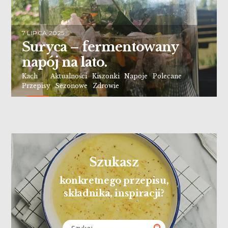
7 LIPCA 2025
Suryca – fermentowany
napój na lato.
Kach
Aktualności
,
Kiszonki
,
Napoje
,
Polecane
,
Przepisy
,
Sezonowe
,
Zdrowie
Czytaj
Szukasz
konkretnego przepisu,
składnika, inspiracji?