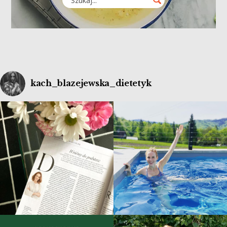
kach_blazejewska_dietetyk