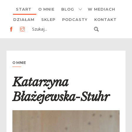
Skip
START
O MNIE
BLOG
W MEDIACH
to
content
DZIAŁAM
SKLEP
PODCASTY
KONTAKT
O MNIE
Katarzyna
Błażejewska-Stuhr