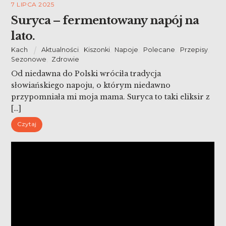
7 LIPCA 2025
Suryca – fermentowany napój na
lato.
Kach
Aktualności
,
Kiszonki
,
Napoje
,
Polecane
,
Przepisy
,
Sezonowe
,
Zdrowie
Od niedawna do Polski wróciła tradycja
słowiańskiego napoju, o którym niedawno
przypomniała mi moja mama. Suryca to taki eliksir z
[…]
Czytaj