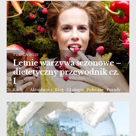
7 LIPCA 2025
Letnie warzywa sezonowe –
dietetyczny przewodnik cz.
I
Kach
Aktualności
,
Blog
,
Ekologia
,
Polecane
,
Porady
,
Sezonowe
Czytaj