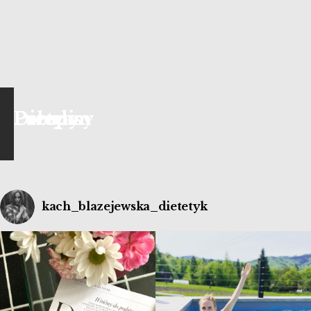
Przepisy
Porady
Diety
Polecam
kach_blazejewska_dietetyk