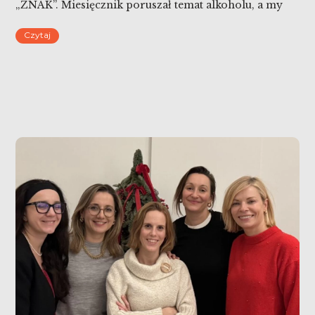
„ZNAK”. Miesięcznik poruszał temat alkoholu, a my
szukamy odpowiedzi na pytanie: dlaczego wciąż go
Czytaj
pijemy? Dlaczego alkohol stał się stałym element
życia społecznego w Polsce? Jak budują się
pokoleniowe wzorce picia i jak popkultura
normalizuje i romantyzuje jego spożywanie? […]