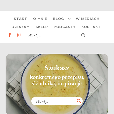
Skip
START
O MNIE
BLOG
W MEDIACH
to
content
DZIAŁAM
SKLEP
PODCASTY
KONTAKT
Szukasz
konkretnego przepisu,
składnika, inspiracji?