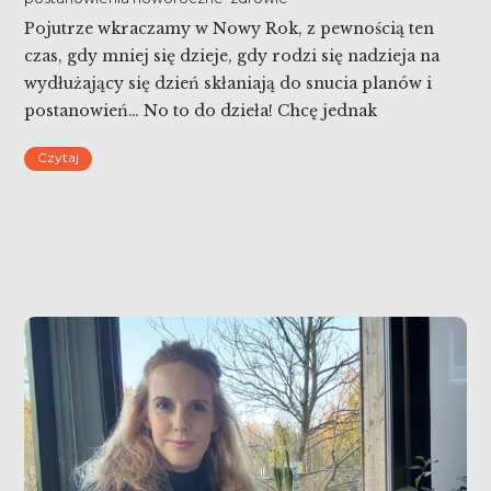
Pojutrze wkraczamy w Nowy Rok, z pewnością ten
czas, gdy mniej się dzieje, gdy rodzi się nadzieja na
wydłużający się dzień skłaniają do snucia planów i
postanowień… No to do dzieła! Chcę jednak
przestrzec Cię przed kilkoma sytuacjami, które mogą
Czytaj
utrudnić nam osiągnięcie celu. Bo fakt, że corocznie
postanowienia są podobne, świadczy o średniej
skuteczności […]