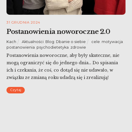
31 GRUDNIA 2024
Postanowienia noworoczne 2.0
Kach
Aktualności
,
Blog
,
Dbanie o siebie
cele
,
motywacja
,
postanowienia
,
psychodietetyka
,
zdrowie
Postanowienia noworoczne, aby były skuteczne, nie
mogą ograniczyć się do jednego dnia… Do spisania
ich i czekania, że coś, co dotąd się nie udawało, w
związku ze zmianą roku udadzą się i zrealizują!
Wczoraj rozpoczęłam temat, ale dziś warto zagłębić
Czytaj
się dalej, mając na uwadze nasze doświadczenie.
Postanowienia noworoczne 2.0!