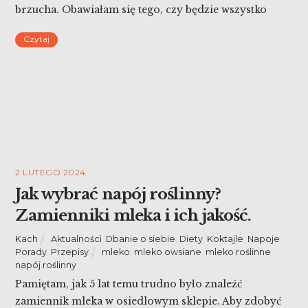
brzucha. Obawiałam się tego, czy będzie wszystko
dobrze. Ameryka Południowa (czy geograficznie
Czytaj
środkowa) ma inną mikrobiotę niż Polska. Spieszę
zatem z radami i swoim doświadczeniem.
2 LUTEGO 2024
Jak wybrać napój roślinny?
Zamienniki mleka i ich jakość.
Kach
Aktualności
,
Dbanie o siebie
,
Diety
,
Koktajle
,
Napoje
,
Porady
,
Przepisy
mleko
,
mleko owsiane
,
mleko roślinne
,
napój roślinny
Pamiętam, jak 5 lat temu trudno było znaleźć
zamiennik mleka w osiedlowym sklepie. Aby zdobyć