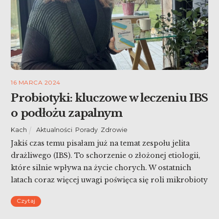
16 MARCA 2024
Probiotyki: kluczowe w leczeniu IBS
o podłożu zapalnym
Kach
Aktualności
,
Porady
,
Zdrowie
Jakiś czas temu pisałam już na temat zespołu jelita
drażliwego (IBS). To schorzenie o złożonej etiologii,
które silnie wpływa na życie chorych. W ostatnich
latach coraz więcej uwagi poświęca się roli mikrobioty
jelitowej w jego terapii. Dzisiejszy wpis poświęcamy
Czytaj
nowym odkryciom w tej dziedzinie, ze szczególnym
uwzględnieniem probiotyków i ich wpływu na stan