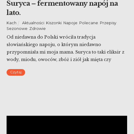
Suryca – fermentowany napój na
lato.
Kach
Aktualności
,
Kiszonki
,
Napoje
,
Polecane
,
Przepisy
,
Sezonowe
,
Zdrowie
Od niedawna do Polski wróciła tradycja
słowiańskiego napoju, o którym niedawno
przypomniała mi moja mama. Suryca to taki eliksir z
wody, miodu, owoców, zbóż i ziół jak mięta czy
melisa, który idealnie może wspomagać nas w czasie
Czytaj
upałów. Jego przygotowanie jest bajecznie proste, a
wpływ na organizm niezastąpiony. Być może suryca –
fermentowany napój na […]