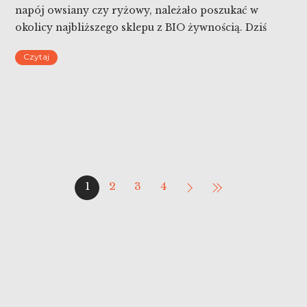
napój owsiany czy ryżowy, należało poszukać w
okolicy najbliższego sklepu z BIO żywnością. Dziś
ilość zamienników mleka krowiego jest ogromna.
Czytaj
Napoje roślinne dużych marek kupić można w
dyskontach i małych sklepikach, a ich wybór jest
oszałamiający. Nic więc dziwnego, że […]
1
2
3
4