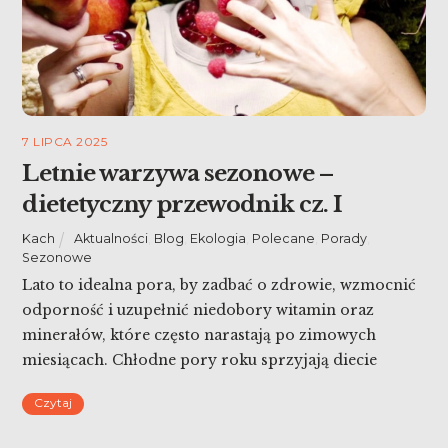
7 LIPCA 2025
Letnie warzywa sezonowe –
dietetyczny przewodnik cz. I
Kach
Aktualności
,
Blog
,
Ekologia
,
Polecane
,
Porady
,
Sezonowe
Lato to idealna pora, by zadbać o zdrowie, wzmocnić
odporność i uzupełnić niedobory witamin oraz
minerałów, które często narastają po zimowych
miesiącach. Chłodne pory roku sprzyjają diecie
cięższej, uboższej w świeże warzywa i owoce, a
Czytaj
bogatszej w przetworzone produkty, cukry i tłuszcze.
Nic więc dziwnego, że wraz z nadejściem cieplejszych