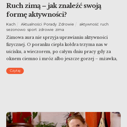
Ruch zimą – jak znaleźć swoją
formę aktywności?
Kach
Aktualności
,
Porady
,
Zdrowie
aktywność
,
ruch
,
sezonowo
,
sport
,
zdrowie
,
zima
Zimowa aura nie sprzyja uprawianiu aktywności
fizycznej. O poranku ciepła kołdra trzyma nas w
uścisku, a wieczorem, po całym dniu pracy gdy za
oknem ciemno i mróz albo jeszcze gorzej – mżawka,
wizja wyjścia do parku na bieganie wygląda na niezłe
Czytaj
wyzwanie. Jednak właśnie wtedy, gdy natura wydaje
się nas do tego zniechęcać, sport może […]