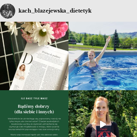
kach_blazejewska_dietetyk