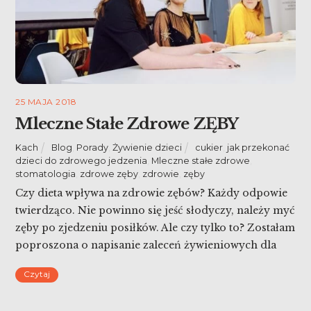
25 MAJA 2018
Mleczne Stałe Zdrowe ZĘBY
Kach
Blog
,
Porady
,
Żywienie dzieci
cukier
,
jak przekonać
dzieci do zdrowego jedzenia
,
Mleczne stałe zdrowe
,
stomatologia
,
zdrowe zęby
,
zdrowie
,
zęby
Czy dieta wpływa na zdrowie zębów? Każdy odpowie
twierdząco. Nie powinno się jeść słodyczy, należy myć
zęby po zjedzeniu posiłków. Ale czy tylko to? Zostałam
poproszona o napisanie zaleceń żywieniowych dla
kampanii edukacyjnej Mleczne Stałe Zdrowe i
Czytaj
zagłębiłam się w temacie połączeń diety i zdrowych
zębów 🙂