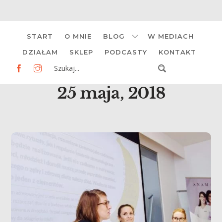
Skip
START
O MNIE
BLOG
W MEDIACH
to
content
DZIAŁAM
SKLEP
PODCASTY
KONTAKT
25 maja, 2018