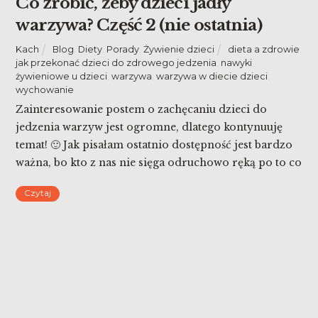
Co zrobić, żeby dzieci jadły
warzywa? Część 2 (nie ostatnia)
Kach
Blog
,
Diety
,
Porady
,
Żywienie dzieci
dieta a zdrowie
,
jak przekonać dzieci do zdrowego jedzenia
,
nawyki
żywieniowe u dzieci
,
warzywa
,
warzywa w diecie dzieci
,
wychowanie
Zainteresowanie postem o zachęcaniu dzieci do
jedzenia warzyw jest ogromne, dlatego kontynuuję
temat! 🙂 Jak pisałam ostatnio dostępność jest bardzo
ważna, bo kto z nas nie sięga odruchowo ręką po to co
leży obok? Jeśli to będą cukierki to zjemy je. Jeżeli
Czytaj
kalarepka, to schrupię kalarepkę. Czy jest jeszcze coś,
co można zrobić, żeby dzieci […]