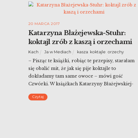
20 MARCA 2017
Katarzyna Błażejewska-Stuhr:
koktajl zrób z kaszą i orzechami
Kach
Ja w Mediach
kasza
,
koktajle
,
orzechy
– Pisząc te książki, robiąc te przepisy, starałam
się obalić mit, że jak się pije koktajle to
dokładamy tam same owoce – mówi gość
Czwórki. W książkach Katarzyny Błażejwskiej-
Stuhr odnajdziemy przepisy na setki koktajli i
Czytaj
dziesiątki zup. Autorka, dietetyczka obala mit, że
kolorowe szejki muszą składać się jedynie ze
słodkich owoców, choć i te znajdziemy […]