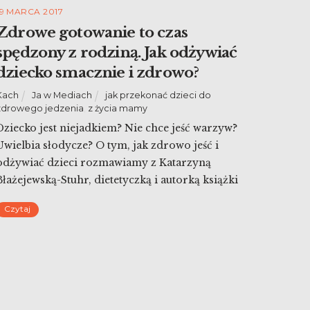
19 MARCA 2017
Zdrowe gotowanie to czas
spędzony z rodziną. Jak odżywiać
dziecko smacznie i zdrowo?
Kach
Ja w Mediach
jak przekonać dzieci do
zdrowego jedzenia
,
z życia mamy
Dziecko jest niejadkiem? Nie chce jeść warzyw?
Uwielbia słodycze? O tym, jak zdrowo jeść i
odżywiać dzieci rozmawiamy z Katarzyną
Błażejewską-Stuhr, dietetyczką i autorką książki
“Gotujemy pełną parą”.
Czytaj