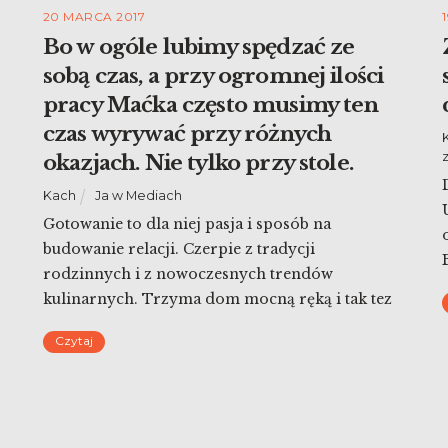
20 MARCA 2017
Bo w ogóle lubimy spędzać ze
sobą czas, a przy ogromnej ilości
pracy Maćka często musimy ten
czas wyrywać przy różnych
okazjach. Nie tylko przy stole.
Kach
Ja w Mediach
Gotowanie to dla niej pasja i sposób na
budowanie relacji. Czerpie z tradycji
rodzinnych i z nowoczesnych trendów
kulinarnych. Trzyma dom mocną ręką i tak tez
prowadzi swoje szkolenia. W rozmowie z
Czytaj
filigranową Katarzyną Błażejewską-Stuhr
poznajemy sekrety kulinarne młodej mamy i
żony. Jest pani młodą mamą i żoną. W
psychologii jest taki podział, powtarzam za […]