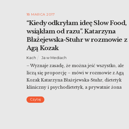
18 MARCA 2017
“Kiedy odkryłam ideę Slow Food,
wsiąkłam od razu”. Katarzyna
Błażejewska-Stuhr w rozmowie z
Agą Kozak
Kach
Ja w Mediach
– Wyznaje zasadę, że można jeść wszystko, ale
liczą się proporcję – mówi w rozmowie z Agą
Kozak Katarzyna Błażejewska-Stuhr, dietetyk
kliniczny i psychodietetyk, a prywatnie żona
aktora Macieja Stuhra. Autorka popularnych
Czytaj
poradników kulinarnych opowiada w
‘DeGustacjach’ o swoich kulinarnych
słabościach, a także zdradza kulisy powstawania
swoich książek.