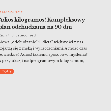
12 MARCA 2017
Adios kilogramos! Kompleksowy
plan odchudzania na 90 dni
Kach
Uncategorized
Słowa „odchudzanie” i „dieta” większości z nas
kojarzą się z męką i wyrzeczeniami. A może czas
powiedzieć Adios! takiemu sposobowi myślenia?
A przy okazji nadprogramowym kilogramom,
niechcianym fałdkom, ospałości i wymówkom.
Czytaj
Dietetyczka Katarzyna Błażejewska-Stuhr oraz
trenerzy Ada Jakimowicz i Marcin Markiewicz
udowodnią, że w ciągu zaledwie 90 dni można
zgubić nadprogramowe kilogramy i zyskać
radość życia. Rozpocząć nowy etap […]