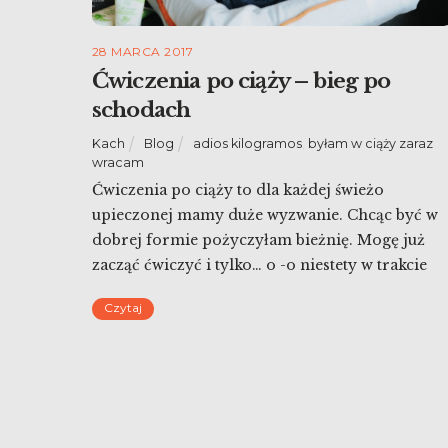
28 MARCA 2017
Ćwiczenia po ciąży – bieg po
schodach
Kach
Blog
adios kilogramos
,
byłam w ciąży zaraz
wracam
Ćwiczenia po ciąży to dla każdej świeżo
upieczonej mamy duże wyzwanie. Chcąc być w
dobrej formie pożyczyłam bieżnię. Mogę już
zacząć ćwiczyć i tylko… o -o niestety w trakcie
przeprowadzki, tuż przed ciążą, zginęły
Czytaj
wszystkie moje rzeczy do ćwiczeń, buty do
biegania niedawno się rozpadły… jestem sama z
Tadziem i okropnie leje, powinien zaraz iść
spać, […]