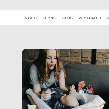
Skip
START
O MNIE
BLOG
W MEDIACH
to
content