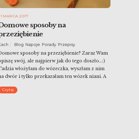
21 MARCA 2017
Domowe sposoby na
przeziębienie
Kach
Blog
,
Napoje
,
Porady
,
Przepisy
Domowe sposoby na przeziębienie? Zaraz Wam
opiszę swój, ale najpierw jak do tego doszło…:)
Tadzia włożyłam do wózeczka, wyszłam z nim
na dwór i tylko przekazałam ten wózek niani. A
skoro już jestem na dworze, to tylko wejdę na
Czytaj
rower i pojadę 100 metrów sprawdzając czy
naciskanie na pedały wprawia koła w ruch – bo
[…]