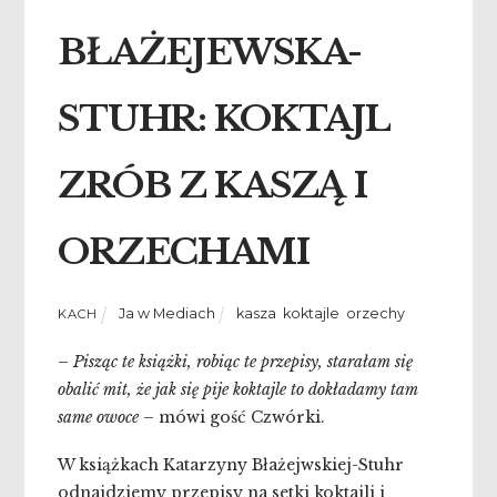
BŁAŻEJEWSKA-
STUHR: KOKTAJL
ZRÓB Z KASZĄ I
ORZECHAMI
Ja w Mediach
kasza
,
koktajle
,
orzechy
KACH
–
Pisząc te książki, robiąc te przepisy, starałam się
obalić mit, że jak się pije koktajle to dokładamy tam
same owoce
– mówi gość Czwórki.
W książkach Katarzyny Błażejwskiej-Stuhr
odnajdziemy przepisy na setki koktajli i