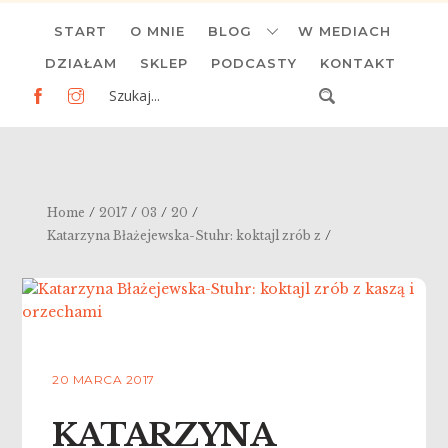
Skip
START
O MNIE
BLOG
W MEDIACH
to
content
DZIAŁAM
SKLEP
PODCASTY
KONTAKT
/
/
/
/
Home
2017
03
20
/
Katarzyna Błażejewska-Stuhr: koktajl zrób z
20 MARCA 2017
KATARZYNA