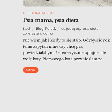
17 LISTOPADA 2017
Psia mama, psia dieta
Kach
Blog
,
Porady
co jedzą psy
,
psia dieta
,
zwierzęta w domu
Nie wiem jak i kiedy to się stało. Gdybyście rok
temu zapytali mnie czy chcę psa,
powiedziałabym, że teoretycznie są fajne, ale
wolę koty. Pierwszego kota przyniosłam ze
zbiórki harcerskiej (wraz z całym zastępem
Czytaj
błagałyśmy mamę, żeby pozwoliła zatrzymać
nam tego małego Druha). Potem już poszło, był
Misia, Czarna i Rudy. Poza tym, przy naszym
trybie […]