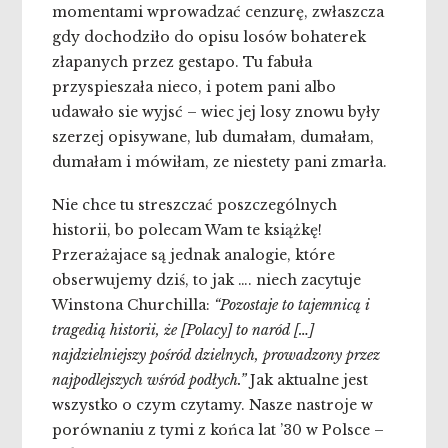
momentami wprowadzać cenzurę, zwłaszcza
gdy dochodziło do opisu losów bohaterek
złapanych przez gestapo. Tu fabuła
przyspieszała nieco, i potem pani albo
udawało sie wyjsć – wiec jej losy znowu były
szerzej opisywane, lub dumałam, dumałam,
dumałam i mówiłam, ze niestety pani zmarła.
Nie chce tu streszczać poszczególnych
historii, bo polecam Wam te książkę!
Przerażajace są jednak analogie, które
obserwujemy dziś, to jak …. niech zacytuje
Winstona Churchilla:
“Pozostaje to tajemnicą i
tragedią historii, że [Polacy] to naród […]
najdzielniejszy pośród dzielnych, prowadzony przez
najpodlejszych wśród podłych.”
Jak aktualne jest
wszystko o czym czytamy. Nasze nastroje w
porównaniu z tymi z końca lat ’30 w Polsce –