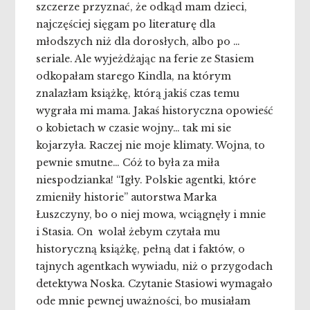
szczerze przyznać, że odkąd mam dzieci,
najczęściej sięgam po literaturę dla
młodszych niż dla dorosłych, albo po …
seriale. Ale wyjeżdżając na ferie ze Stasiem
odkopałam starego Kindla, na którym
znalazłam książkę, którą jakiś czas temu
wygrała mi mama. Jakaś historyczna opowieść
o kobietach w czasie wojny… tak mi sie
kojarzyła. Raczej nie moje klimaty. Wojna, to
pewnie smutne… Cóż to była za miła
niespodzianka! “Igły. Polskie agentki, które
zmieniły historie” autorstwa Marka
Łuszczyny, bo o niej mowa, wciągnęły i mnie
i Stasia. On wolał żebym czytała mu
historyczną książkę, pełną dat i faktów, o
tajnych agentkach wywiadu, niż o przygodach
detektywa Noska.
Czytanie Stasiowi wymagało
ode mnie pewnej uważności, bo musiałam