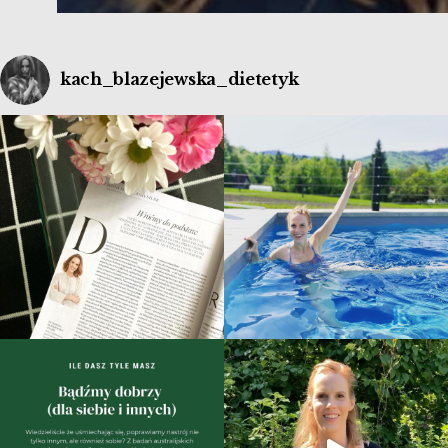
kach_blazejewska_dietetyk