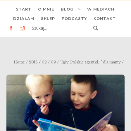
Skip
START
O MNIE
BLOG
W MEDIACH
to
content
DZIAŁAM
SKLEP
PODCASTY
KONTAKT
/
/
/
/
/
Home
2018
02
09
“Igły. Polskie agentki…” dla mamy