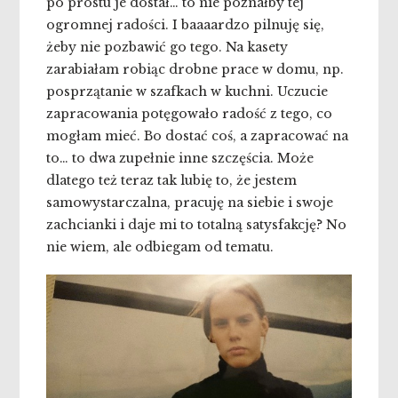
po prostu je dostał… to nie poznałby tej
ogromnej radości. I baaaardzo pilnuję się,
żeby nie pozbawić go tego. Na kasety
zarabiałam robiąc drobne prace w domu, np.
posprzątanie w szafkach w kuchni. Uczucie
zapracowania potęgowało radość z tego, co
mogłam mieć. Bo dostać coś, a zapracować na
to… to dwa zupełnie inne szczęścia. Może
dlatego też teraz tak lubię to, że jestem
samowystarczalna, pracuję na siebie i swoje
zachcianki i daje mi to totalną satysfakcję? No
nie wiem, ale odbiegam od tematu.