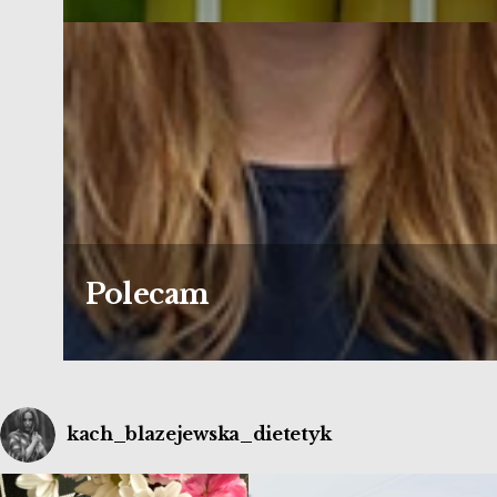
Polecam
kach_blazejewska_dietetyk