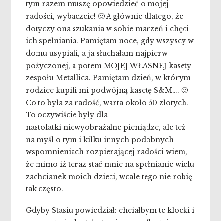
tym razem muszę opowiedzieć o mojej
radości, wybaczcie! 🙂 A głównie dlatego, że
dotyczy ona szukania w sobie marzeń i chęci
ich spełniania. Pamiętam noce, gdy wszyscy w
domu usypiali, a ja słuchałam najpierw
pożyczonej, a potem MOJEJ WŁASNEJ kasety
zespołu Metallica. Pamiętam dzień, w którym
rodzice kupili mi podwójną kasetę S&M…. 🙂
Co to była za radość, warta około 50 złotych.
To oczywiście były dla
nastolatki niewyobrażalne pieniądze, ale też
na myśl o tym i kilku innych podobnych
wspomnieniach rozpierającej radości wiem,
że mimo iż teraz stać mnie na spełnianie wielu
zachcianek moich dzieci, wcale tego nie robię
tak często.
Gdyby Stasiu powiedział: chciałbym te klocki i