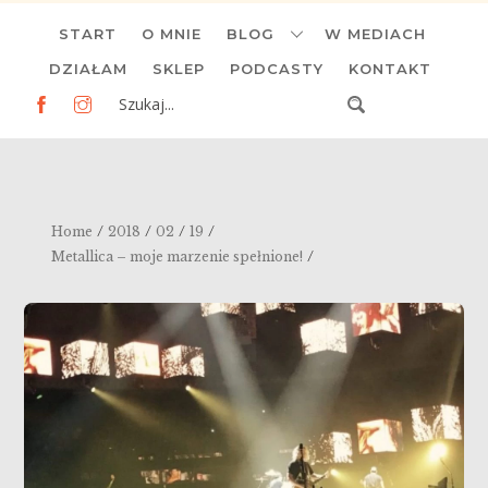
Skip
START
O MNIE
BLOG
W MEDIACH
to
content
DZIAŁAM
SKLEP
PODCASTY
KONTAKT
/
/
/
/
Home
2018
02
19
/
Metallica – moje marzenie spełnione!