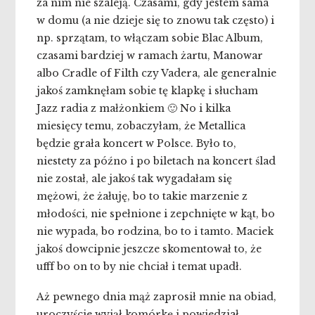
za nim nie szaleją. Czasami, gdy jestem sama
w domu (a nie dzieje się to znowu tak często) i
np. sprzątam, to włączam sobie Blac Album,
czasami bardziej w ramach żartu, Manowar
albo Cradle of Filth czy Vadera, ale generalnie
jakoś zamknęłam sobie tę klapkę i słucham
Jazz radia z małżonkiem 🙂 No i kilka
miesięcy temu, zobaczyłam, że Metallica
będzie grała koncert w Polsce. Było to,
niestety za późno i po biletach na koncert ślad
nie został, ale jakoś tak wygadałam się
mężowi, że żałuję, bo to takie marzenie z
młodości, nie spełnione i zepchnięte w kąt, bo
nie wypada, bo rodzina, bo to i tamto. Maciek
jakoś dowcipnie jeszcze skomentował to, że
ufff bo on to by nie chciał i temat upadł.
Aż pewnego dnia mąż zaprosił mnie na obiad,
uroczyście wyjął komórkę i powiedział,