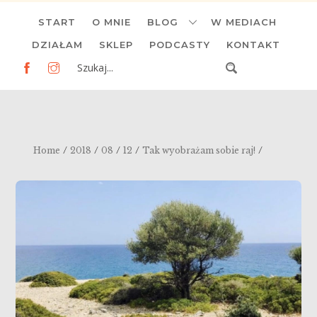
Skip
START
O MNIE
BLOG
W MEDIACH
to
content
DZIAŁAM
SKLEP
PODCASTY
KONTAKT
/
/
/
/
/
Home
2018
08
12
Tak wyobrażam sobie raj!