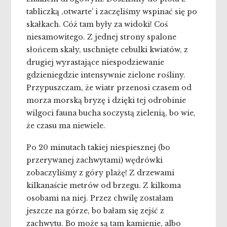
tabliczką ‚otwarte’ i zaczęliśmy wspinać się po
skałkach. Cóż tam były za widoki! Coś
niesamowitego. Z jednej strony spalone
słońcem skały, uschnięte cebulki kwiatów, z
drugiej wyrastające niespodziewanie
gdzieniegdzie intensywnie zielone rośliny.
Przypuszczam, że wiatr przenosi czasem od
morza morską bryzę i dzięki tej odrobinie
wilgoci fauna bucha soczystą zielenią, bo wie,
że czasu ma niewiele.
Po 20 minutach takiej niespiesznej (bo
przerywanej zachwytami) wędrówki
zobaczyliśmy z góry plażę! Z drzewami
kilkanaście metrów od brzegu. Z kilkoma
osobami na niej. Przez chwilę zostałam
jeszcze na górze, bo bałam się zejść z
zachwytu. Bo może są tam kamienie, albo