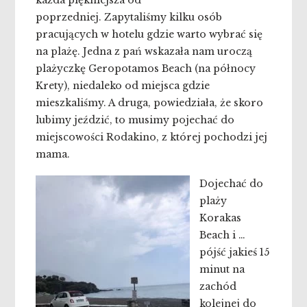
każda piękniejsza od
poprzedniej.
Zapytaliśmy kilku osób
pracujących w hotelu gdzie warto wybrać się
na plażę. Jedna z pań wskazała nam uroczą
plażyczkę Geropotamos Beach (na północy
Krety), niedaleko od miejsca gdzie
mieszkaliśmy. A druga, powiedziała, że skoro
lubimy jeździć, to musimy pojechać do
miejscowości Rodakino, z której pochodzi jej
mama.
Dojechać do
plaży
Korakas
Beach i …
pójść jakieś 15
minut na
zachód
kolejnej do