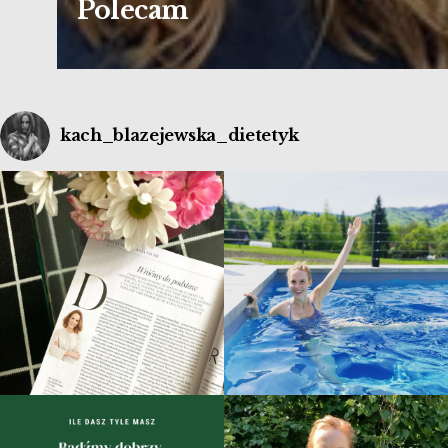
Polecam
kach_blazejewska_dietetyk