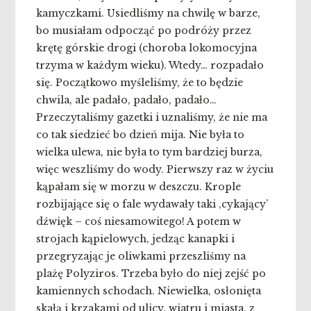
kamyczkami. Usiedliśmy na chwilę w barze,
bo musiałam odpocząć po podróży przez
krętę górskie drogi (choroba lokomocyjna
trzyma w każdym wieku). Wtedy… rozpadało
się. Początkowo myśleliśmy, że to będzie
chwila, ale padało, padało, padało…
Przeczytaliśmy gazetki i uznaliśmy, że nie ma
co tak siedzieć bo dzień mija. Nie była to
wielka ulewa, nie była to tym bardziej burza,
więc weszliśmy do wody. Pierwszy raz w życiu
kąpałam się w morzu w deszczu. Krople
rozbijające się o fale wydawały taki ‚cykający’
dźwięk – coś niesamowitego! A potem w
strojach kąpielowych, jedząc kanapki i
przegryzając je oliwkami przeszliśmy na
plażę Polyziros. Trzeba było do niej zejść po
kamiennych schodach. Niewielka, osłonięta
skałą i krzakami od ulicy, wiatru i miasta, z