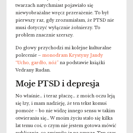
twarzach natychmiast pojawiało się
niewyobrażalne wręcz przerażenie. To był
pierwszy raz, gdy zrozumiałam, że PTSD nie
musi dotyczyć wyłącznie żołnierzy. To
problem znacznie szerszy.
Do głowy przychodzi mi kolejne kulturalne
polecenie –
monodram Krystyny Jandy
“Ucho, gardło, nóż”
na podstawie książki
Vedrany Rudan.
Moje PTSD i depresja
No właśnie… i teraz płaczę… z moich oczu leją
się łzy, i mam nadzieję, że ten tekst komuś
pomoże – bo nie widzę innego sensu w takim
otwieraniu się… W moim życiu stało się kilka
lat temu coś, o czym nie jestem gotowa mówić