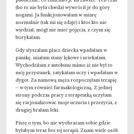
publicznie, co zmieniło je na zawsze. Ten czas
(bo to nie była chwila) wywrócił je do góry
nogami. Ja funkcjonowałam w miarę
normalnie (tak mi się zdaje) i ktoś kto nie
wiedział, mógł nie mieć pojęcia, z czym się
borykałam.
Gdy słyszałam płacz dziecka wpadałam w
panikę, miałam stany lękowe i uciekałam.
Wychodziłam z autobusu mimo iż nie był to
mój przystanek, zatykałam uczy i wpadałam w
dygot. Za namową męża rozpoczęłam terapię
– w tym również farmakologiczną. Z jednej
strony podczas pracy z terapeutką uczyłam
się racjonalizować moje uczucia i przeżycia, z
drugiej brałam leki.
Piszę o tym, bo nie wyobrażam sobie gdzie
byłabym teraz bez tej terapii. Znam wiele osób