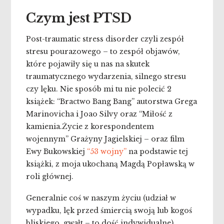
Czym jest PTSD
Post-traumatic stress disorder czyli zespół
stresu pourazowego – to zespół objawów,
które pojawiły się u nas na skutek
traumatycznego wydarzenia, silnego stresu
czy lęku. Nie sposób mi tu nie polecić 2
książek: “Bractwo Bang Bang” autorstwa Grega
Marinovicha i Joao Silvy oraz “Miłość z
kamienia.Życie z korespondentem
wojennym” Grażyny Jagielskiej – oraz film
Ewy Bukowskiej
“53 wojny”
na podstawie tej
książki, z moja ukochaną Magdą Popławską w
roli głównej.
Generalnie coś w naszym życiu (udział w
wypadku, lęk przed śmiercią swoją lub kogoś
bliskiego, gwałt – to dość indywidualne)