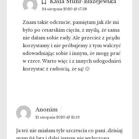
Kasia Stuhr-Błażejewska
24 sierpnia 2020 @ 17:38
Znam takie odczucie, pamiętam jak źle mi
było po cesarskim cięciu, z myślą, że sama
nie dałam sobie rady. Ale przecież z prądu
korzystamy i nie próbujemy z tym walczyć
udowadniając sobie i innym, że mogę prać
w rzece. Warto więc i z innych udogodnień
korzystać z radością, że są! 🙂
Anonim
21 sierpnia 2020 @ 21:19
Ja też nie miałam tyle szczescia co pani ,dzisiaj
mam 64 lata i dalej jestem nie wyleczona .