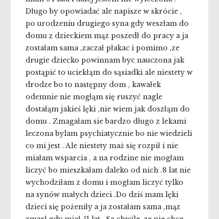
Długo by opowiadać ale napisze w skrócie ,
po urodzeniu drugiego syna gdy weszłam do
domu z dzieckiem mąz poszedł do pracy a ja
zostałam sama ,zaczał płakac i pomimo ,ze
drugie dziecko powinnam byc nauczona jak
postąpić to uciekłąm do sąsiadki ale niestety w
drodze bo to następny dom , kawałek
odemnie nie mogłąm się ruszyć nagle
dostałąm jakieś lęki ,nie wiem jak doszłąm do
domu . Zmagałam sie bardzo długo z lekami
leczona bylam psychiatycznie bo nie wiedzieli
co mi jest . Ale niestety maż się rozpił i nie
miałam wsparcia , a na rodzine nie mogłam
liczyć bo mieszkałam daleko od nich .8 lat nie
wychodziłam z domu i mogłam liczyć tylko
na synów małych dzieci .Do dziś mam lęki
dzieci się pożeniły a ja zostałam sama ,mąz
zmarł gdy miał 51 lat . Sa chwile ,ze nie chce