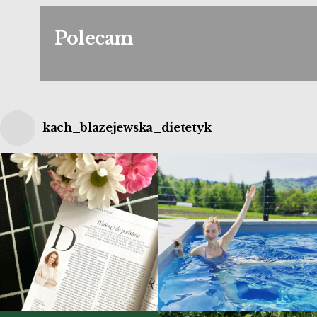
Polecam
kach_blazejewska_dietetyk