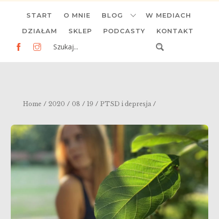
Skip
START
O MNIE
BLOG
W MEDIACH
to
content
DZIAŁAM
SKLEP
PODCASTY
KONTAKT
/
/
/
/
/
Home
2020
08
19
PTSD i depresja