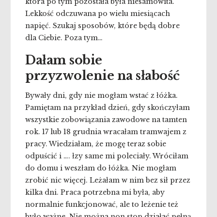
która po tym pozostała była niesamowita.
Lekkość odczuwana po wielu miesiącach
napięć. Szukaj sposobów, które będą dobre
dla Ciebie. Poza tym…
Dałam sobie
przyzwolenie na słabość
Bywały dni, gdy nie mogłam wstać z łóżka.
Pamiętam na przykład dzień, gdy skończyłam
wszystkie zobowiązania zawodowe na tamten
rok. 17 lub 18 grudnia wracałam tramwajem z
pracy. Wiedziałam, że mogę teraz sobie
odpuścić i …. łzy same mi poleciały. Wróciłam
do domu i weszłam do łóżka. Nie mogłam
zrobić nic więcej. Leżałam w nim bez sił przez
kilka dni. Praca potrzebna mi była, aby
normalnie funkcjonować, ale to leżenie też
było ważne. Nie można non stop działać pełną