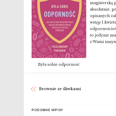
magisterską 
absolutnie. p
opisanych zal
wstęp 1 kwiet
odpornościowy
to jedynie ma
z Wami innymi 
Była sobie odporność
Brownie ze śliwkami
PODOBNE WPISY