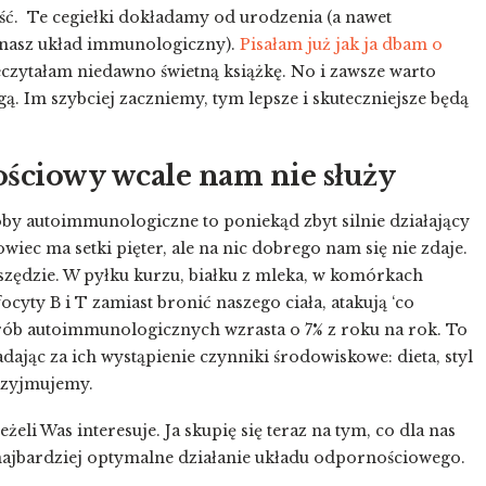
ieść. Te cegiełki dokładamy od urodzenia (a nawet
 nasz układ immunologiczny).
Pisałam już jak ja dbam o
przeczytałam niedawno świetną książkę. No i zawsze warto
. Im szybciej zaczniemy, tym lepsze i skuteczniejsze będą
ściowy wcale nam nie służy
by autoimmunologiczne to poniekąd zbyt silnie działający
iec ma setki pięter, ale na nic dobrego nam się nie zdaje.
zędzie. W pyłku kurzu, białku z mleka, w komórkach
focyty B i T zamiast bronić naszego ciała, atakują ‘co
rób autoimmunologicznych wzrasta o 7% z roku na rok. To
jąc za ich wystąpienie czynniki środowiskowe: dieta, styl
 przyjmujemy.
eli Was interesuje. Ja skupię się teraz na tym, co dla nas
 najbardziej optymalne działanie układu odpornościowego.