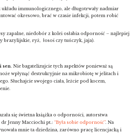
ź układu immunologicznego, ale długotrwały nadmiar
entować okresowo, brać w czasie infekcji, potem robić
sy zapalne, niedobór z kolei osłabia odporność – najlepiej
brazylijskie, ryż, łosoś czy tuńczyk, jaja).
i sen
. Nie bagatelizujcie tych aspektów ponieważ są
oże wpłynąć destrukcyjnie na mikrobiotę w jelitach i
o. Słuchajcie swojego ciała, leżcie pod kocem,
enie.
ała się świetna książka o odporności, autorstwa
dr Jenny Macciochi pt.:
“Była sobie odporność”
. Na
ynowała mnie ta dziedzina, zarówno pracę licencjacką i