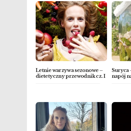
Letnie warzywa sezonowe –
Suryca
dietetyczny przewodnik cz. I
napój na