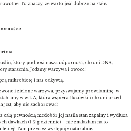
owotne. To znaczy, że warto jeść dobrze na stałe.
dporności:
etnia.
z roślin, który podnosi nasza odporność, chroni DNA,
sy starzenia. Jedzmy warzywa i owoce!
prą mikrobiotę i nas odżywią.
rwone i zielone warzywa, przyswajamy prowitaminę, w
tałcamy w wit. A, która wspiera śluzówki i chroni przed
a jest, aby nie zachorować!
z całą pewnością niedobór jej nasila stan zapalny i wydłuża
ych dawkach (1-2 g dziennie) – nie znalazłam na to
 lepiej! Tam przecież występuje naturalnie.