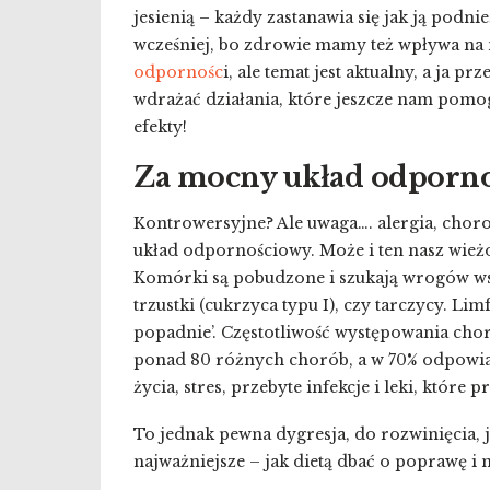
jesienią – każdy zastanawia się jak ją podn
wcześniej, bo zdrowie mamy też wpływa na
odpornośc
i, ale temat jest aktualny, a ja 
wdrażać działania, które jeszcze nam pomogą
efekty!
Za mocny układ odporno
Kontrowersyjne? Ale uwaga…. alergia, choro
układ odpornościowy. Może i ten nasz wieżow
Komórki są pobudzone i szukają wrogów ws
trzustki (cukrzyca typu I), czy tarczycy. Lim
popadnie’. Częstotliwość występowania cho
ponad 80 różnych chorób, a w 70% odpowiada
życia, stres, przebyte infekcje i leki, które
To jednak pewna dygresja, do rozwinięcia, jeż
najważniejsze – jak dietą dbać o poprawę i