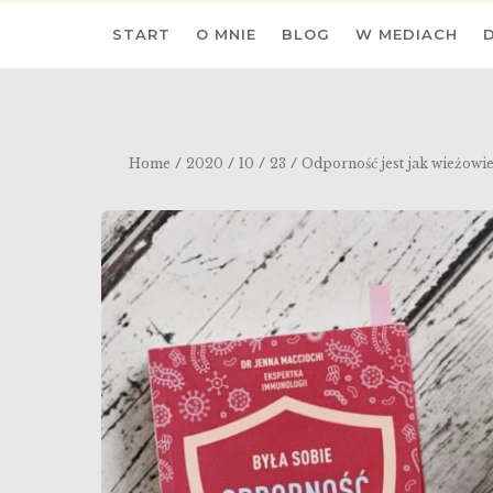
Skip
START
O MNIE
BLOG
W MEDIACH
to
content
/
/
/
/
Home
2020
10
23
Odporność jest jak wieżowi