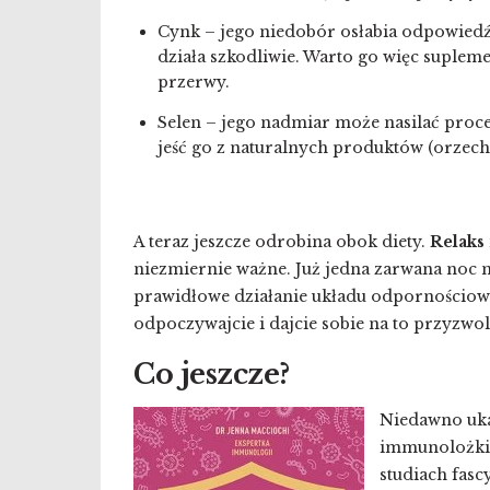
Cynk – jego niedobór osłabia odpowied
działa szkodliwie. Warto go więc suplem
przerwy.
Selen – jego nadmiar może nasilać proce
jeść go z naturalnych produktów (orzechy 
A teraz jeszcze odrobina obok diety.
Relaks 
niezmiernie ważne. Już jedna zarwana noc m
prawidłowe działanie układu odpornościoweg
odpoczywajcie i dajcie sobie na to przyzwol
Co jeszcze?
Niedawno ukaz
immunolożki 
studiach fasc