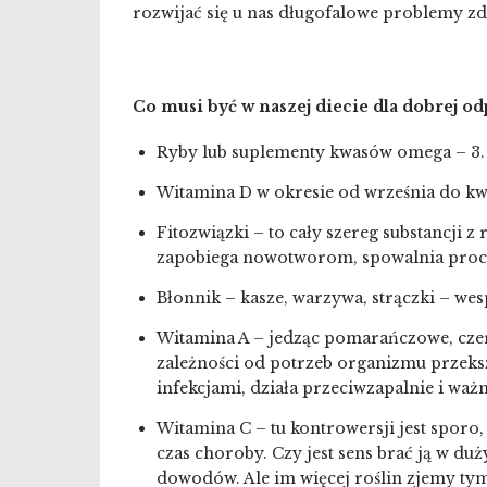
rozwijać się u nas długofalowe problemy zdr
Co musi być w naszej diecie dla dobrej o
Ryby lub suplementy kwasów omega – 3.
Witamina D w okresie od września do kwi
Fitozwiązki – to cały szereg substancji 
zapobiega nowotworom, spowalnia proce
Błonnik – kasze, warzywa, strączki – wes
Witamina A – jedząc pomarańczowe, cze
zależności od potrzeb organizmu przeksz
infekcjami, działa przeciwzapalnie i ważn
Witamina C – tu kontrowersji jest sporo, 
czas choroby. Czy jest sens brać ją w duż
dowodów. Ale im więcej roślin zjemy tym