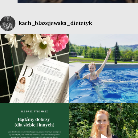
kach_blazejewska_dietetyk