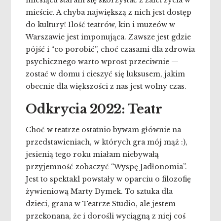
miesiącu staram się skorzystać z zalet życia w
mieście. A chyba największą z nich jest dostęp
do kultury! Ilość teatrów, kin i muzeów w
Warszawie jest imponująca. Zawsze jest gdzie
pójść i “co porobić”, choć czasami dla zdrowia
psychicznego warto wprost przeciwnie —
zostać w domu i cieszyć się luksusem, jakim
obecnie dla większości z nas jest wolny czas.
Odkrycia 2022: Teatr
Choć w teatrze ostatnio bywam głównie na
przedstawieniach, w których gra mój mąż :),
jesienią tego roku miałam niebywałą
przyjemność zobaczyć “Wyspę Jadłonomia”.
Jest to spektakl powstały w oparciu o filozofię
żywieniową Marty Dymek. To sztuka dla
dzieci, grana w Teatrze Studio, ale jestem
przekonana, że i dorośli wyciągną z niej coś