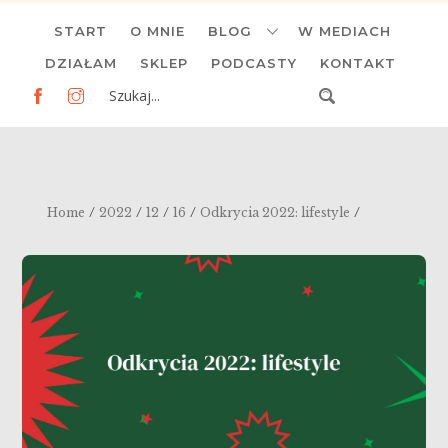
Skip
START
O MNIE
BLOG
W MEDIACH
to
content
DZIAŁAM
SKLEP
PODCASTY
KONTAKT
/
/
/
/
/
Home
2022
12
16
Odkrycia 2022: lifestyle