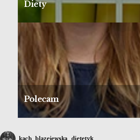
Diety
Polecam
kach_blazejewska_dietetyk