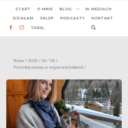
Skip
START
O MNIE
BLOG
W MEDIACH
to
content
DZIAŁAM
SKLEP
PODCASTY
KONTAKT
/
/
/
/
Home
2023
03
08
/
Przywitaj wiosnę ze wsparciem bakterii