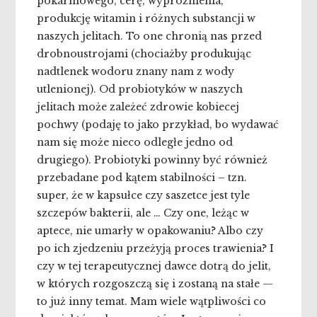
pokarmowego, cerę, wypróżnienia,
produkcję witamin i różnych substancji w
naszych jelitach. To one chronią nas przed
drobnoustrojami (chociażby produkując
nadtlenek wodoru znany nam z wody
utlenionej). Od probiotyków w naszych
jelitach może zależeć zdrowie kobiecej
pochwy (podaję to jako przykład, bo wydawać
nam się może nieco odległe jedno od
drugiego). Probiotyki powinny być również
przebadane pod kątem stabilności – tzn.
super, że w kapsułce czy saszetce jest tyle
szczepów bakterii, ale … Czy one, leżąc w
aptece, nie umarły w opakowaniu? Albo czy
po ich zjedzeniu przeżyją proces trawienia? I
czy w tej terapeutycznej dawce dotrą do jelit,
w których rozgoszczą się i zostaną na stałe —
to już inny temat. Mam wiele wątpliwości co