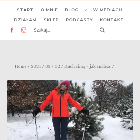
Skip
START
O MNIE
BLOG
W MEDIACH
to
content
DZIAŁAM
SKLEP
PODCASTY
KONTAKT
/
/
/
/
/
Home
2024
03
02
Ruch zimą – jak znaleźć