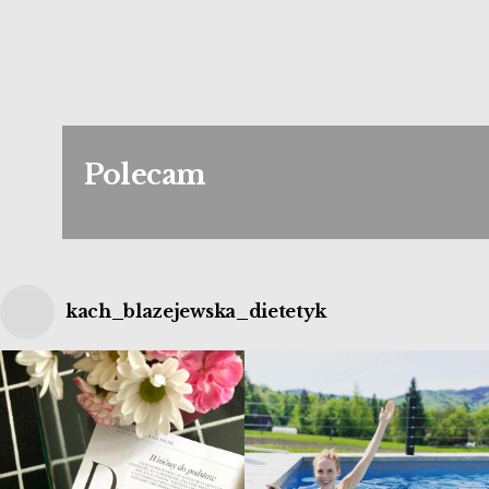
Polecam
kach_blazejewska_dietetyk