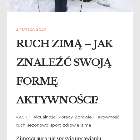
2 MARCA 2024
RUCH ZIMĄ – JAK
ZNALEŹĆ SWOJĄ
FORMĘ
AKTYWNOŚCI?
Aktualności
,
Porady
,
Zdrowie
aktywność
,
KACH
ruch
,
sezonowo
,
sport
,
zdrowie
,
zima
Zimowa aura nie sprzyja uprawianiu