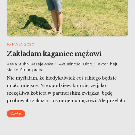
10 MAJA 2020
Zakładam kaganiec mężowi
Kasia Stuhr-Błażejewska
Aktualności
,
Blog
aktor
,
hejt
,
Maciej Stuhr
,
praca
Nie myślałam, że kiedykolwiek coś takiego będzie
miało miejsce. Nie spodziewałam się, że jako
szczęśliwa kobieta w partnerskim związku, będę
próbowała zakazać coś mojemu mężowi. Ale przelało
się. Zakładam kaganiec mężowi. Boję się o niego i o
Czytaj
nas.