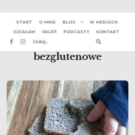
Skip
START
O MNIE
BLOG
W MEDIACH
to
content
DZIAŁAM
SKLEP
PODCASTY
KONTAKT
bezglutenowe