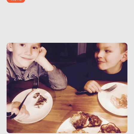
się sam (prościej niż ten żytni zakwas)!