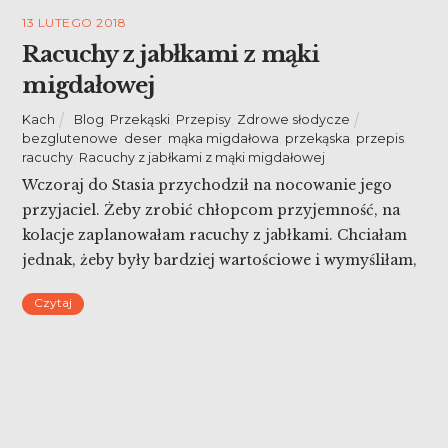
13 LUTEGO 2018
Racuchy z jabłkami z mąki
migdałowej
Kach
Blog
,
Przekąski
,
Przepisy
,
Zdrowe słodycze
bezglutenowe
,
deser
,
mąka migdałowa
,
przekąska
,
przepis
,
racuchy
,
Racuchy z jabłkami z mąki migdałowej
Wczoraj do Stasia przychodził na nocowanie jego
przyjaciel. Żeby zrobić chłopcom przyjemność, na
kolacje zaplanowałam racuchy z jabłkami. Chciałam
jednak, żeby były bardziej wartościowe i wymyśliłam,
że dodam do nich mąkę migdałową. To był strzał w
Czytaj
dziesiątkę! Wyszły o wiele smaczniejsze od tych
oryginalnych.