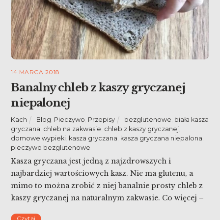
14 MARCA 2018
Banalny chleb z kaszy gryczanej
niepalonej
Kach
Blog
,
Pieczywo
,
Przepisy
bezglutenowe
,
biała kasza
gryczana
,
chleb na zakwasie
,
chleb z kaszy gryczanej
,
domowe wypieki
,
kasza gryczana
,
kasza gryczana niepalona
,
pieczywo bezglutenowe
Kasza gryczana jest jedną z najzdrowszych i
najbardziej wartościowych kasz. Nie ma glutenu, a
mimo to można zrobić z niej banalnie prosty chleb z
kaszy gryczanej na naturalnym zakwasie. Co więcej –
nie musicie mieć w domu żadnego zakwasu – zrobi on
Czytaj