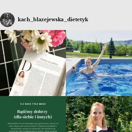
kach_blazejewska_dietetyk