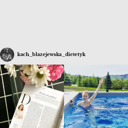
nasze geny wpływają na procesy antyoksydacyjne
poprzez koenzym […]
kach_blazejewska_dietetyk