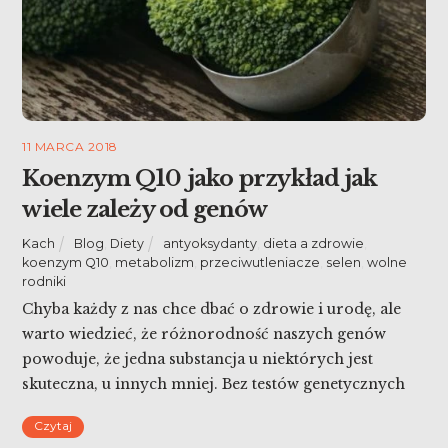
11 MARCA 2018
Koenzym Q10 jako przykład jak
wiele zależy od genów
Kach
Blog
,
Diety
antyoksydanty
,
dieta a zdrowie
,
koenzym Q10
,
metabolizm
,
przeciwutleniacze
,
selen
,
wolne
rodniki
Chyba każdy z nas chce dbać o zdrowie i urodę, ale
warto wiedzieć, że różnorodność naszych genów
powoduje, że jedna substancja u niektórych jest
skuteczna, u innych mniej. Bez testów genetycznych
nie wiemy co na nas działa, a co nie, dlatego
Czytaj
rozwiązaniem jest bardzo zróżnicowana dieta. Jak