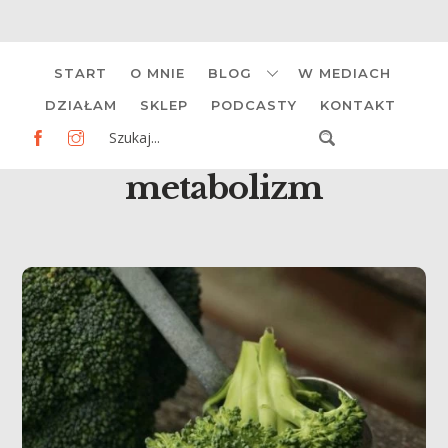
Skip
START
O MNIE
BLOG
W MEDIACH
to
content
DZIAŁAM
SKLEP
PODCASTY
KONTAKT
metabolizm