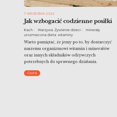
7 WRZEŚNIA 2022
Jak wzbogacić codzienne posiłki
Kach
Warzywa
,
Żywienie dzieci
minerały
,
urozmaicona dieta
,
witaminy
Warto pamiętać, że jemy po to, by dostarczyć
naszemu organizmowi witamin i minerałów
oraz innych składników odżywczych
potrzebnych do sprawnego działania.
Zastanawiając się nad kalorycznością,
Czytaj
poszczególnymi dietami i sposobami myślenia 
jedzeniu często zapominamy o tej podstawowej
funkcji pokarmu. Kalorie dostarczają nam
energii i dają sił, ale chyba jeszcze bardziej
potrzeba nam odpowiedniej ilości innych […]