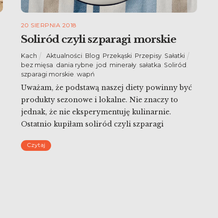
20 SIERPNIA 2018
Soliród czyli szparagi morskie
Kach
Aktualności
,
Blog
,
Przekąski
,
Przepisy
,
Sałatki
bez mięsa
,
dania rybne
,
jod
,
minerały
,
sałatka
,
Soliród
,
szparagi morskie
,
wapń
Uważam, że podstawą naszej diety powinny być
produkty sezonowe i lokalne. Nie znaczy to
jednak, że nie eksperymentuję kulinarnie.
Ostatnio kupiłam soliród czyli szparagi
morskie. Znalazłam kilka przepisów na to jak
o
Czytaj
można je piec, gotować na parze albo smażyć,
ale… nie zdążyłam ich spróbować, bo zjedliśmy
je na surowo, w sałatce.