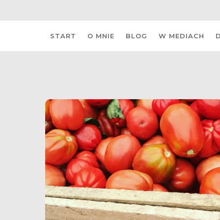
Skip
START
O MNIE
BLOG
W MEDIACH
to
content