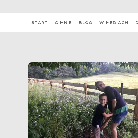
Skip
START
O MNIE
BLOG
W MEDIACH
to
content