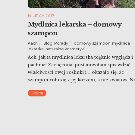
14 LIPCA 2017
Mydlnica lekarska – domowy
szampon
Kach
Blog
,
Porady
domowy szampon
,
mydlnica
lekarska
,
naturalne kosmetyki
Ach, jak ta mydlnica lekarska pięknie wygląda i
pachnie! Zachęcona, postanowiłam sprawdzić
właściwości owej roślinki i … okazało się, że
szampon robi się z jej korzeni, a nie kwiatów. N
trudno – wykopujemy pędy i robimy testy z
Czytaj
domowym szamponem. Mam nadzieję, że nie
wyłysieję! 🙂