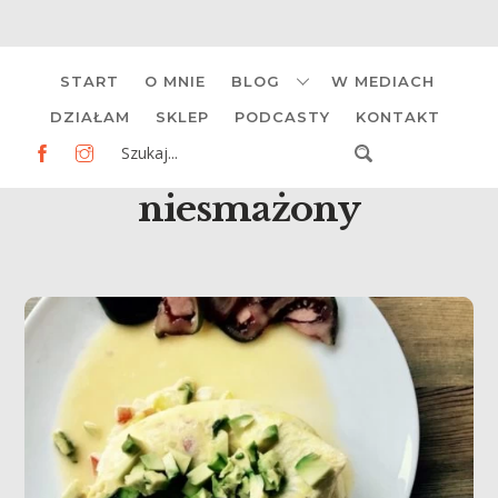
Skip
START
O MNIE
BLOG
W MEDIACH
to
content
DZIAŁAM
SKLEP
PODCASTY
KONTAKT
niesmażony