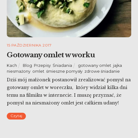
15 PAŹDZIERNIKA 2017
Gotowany omlet w worku
Kach
Blog
,
Przepisy
,
Śniadania
gotowany omlet
,
jajka
,
niesmażony
,
omlet
,
śmieszne pomysły
,
zdrowe śniadanie
Dziś mój małżonek postanowił zrealizować pomysł na
gotowany omlet w woreczku, który widział kilka dni
temu na filmiku w internecie. I muszę przyznać, że
pomysł na niesmażony omlet jest całkiem udany!
Jedyne, co można zmienić, to jeżeli ktoś nie lubi
Czytaj
smaku surowej cebuli, zeszklić ją nieco wcześniej, bo
w środku omletu nie udało się jej […]