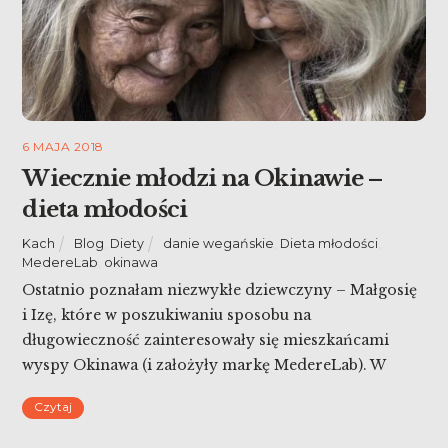
6 MAJA 2018
Wiecznie młodzi na Okinawie –
dieta młodości
Kach
Blog
,
Diety
danie wegańskie
,
Dieta młodości
,
MedereLab
,
okinawa
Ostatnio poznałam niezwykłe dziewczyny – Małgosię
i Izę, które w poszukiwaniu sposobu na
długowieczność zainteresowały się mieszkańcami
wyspy Okinawa (i założyły markę MedereLab). W
pigułkach zebrały wynik swoich długich badań i
Czytaj
analiz, a mnie jako dietetyka, zainspirowały do
samodzielnych poszukiwań, dlaczego na Okinawie