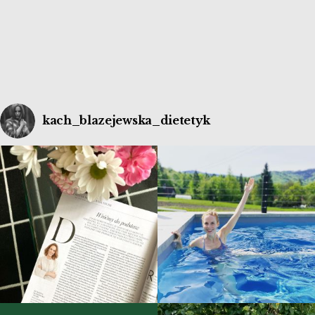
ludzie są legendarnie młodzi (to tam mieszka
najwięcej na świecie zdrowych stulatków). […]
kach_blazejewska_dietetyk