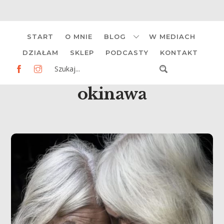
Skip
START
O MNIE
BLOG
W MEDIACH
to
content
DZIAŁAM
SKLEP
PODCASTY
KONTAKT
okinawa