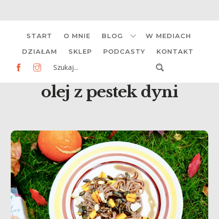
Skip
START
O MNIE
BLOG
W MEDIACH
to
content
DZIAŁAM
SKLEP
PODCASTY
KONTAKT
olej z pestek dyni