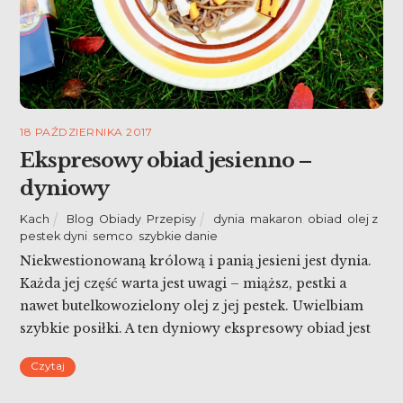
18 PAŹDZIERNIKA 2017
Ekspresowy obiad jesienno –
dyniowy
Kach
Blog
,
Obiady
,
Przepisy
dynia
,
makaron
,
obiad
,
olej z
pestek dyni
,
semco
,
szybkie danie
Niekwestionowaną królową i panią jesieni jest dynia.
Każda jej część warta jest uwagi – miąższ, pestki a
nawet butelkowozielony olej z jej pestek. Uwielbiam
szybkie posiłki. A ten dyniowy ekspresowy obiad jest
zachwycający w swej prostocie. I idealny na jesień –
Czytaj
jego kolory są takie, że najlepszym tłem do zdjęć
wydał się trawnik 🙂