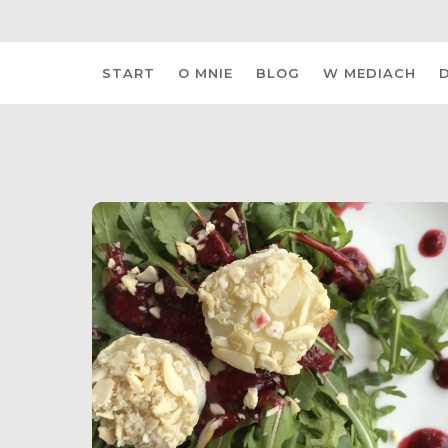
Skip
START
O MNIE
BLOG
W MEDIACH
to
content