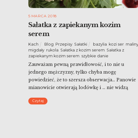
5 MARCA 2018
Sałatka z zapiekanym kozim
serem
Kach
Blog
,
Przepisy
,
Sałatki
bazylia
,
kozi ser
,
malin
migdały
,
rukola
,
Sałatka z kozim serem
,
Sałatka z
zapiekanym kozim serem
,
szybkie danie
Zauważam pewną prawidłowość, i to nie u
jednego mężczyzny, tylko chyba mogę
powiedzieć, że to szersza obserwacja… Panowie
mianowicie otwierają lodówkę i … nie widzą
wielu znajdujących się w niej rzeczy. Panów,
Czytaj
którzy tak nie mają – przepraszam za
uogólnienie. A potem lodówkę otworzyłam ja i
zrobiłam sałatka z zapiekanym kozim serem. Na
szczęście udało […]