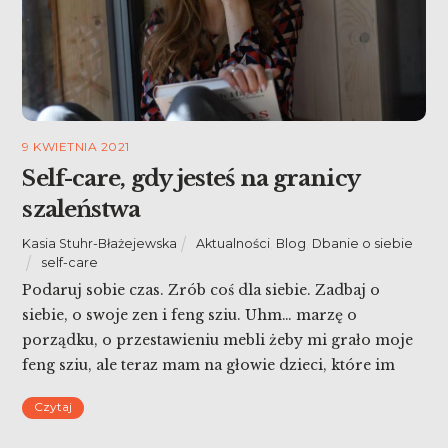
9 KWIETNIA 2021
Self-care, gdy jesteś na granicy
szaleństwa
Kasia Stuhr-Błażejewska
Aktualności
,
Blog
,
Dbanie o siebie
self-care
Podaruj sobie czas. Zrób coś dla siebie. Zadbaj o
siebie, o swoje zen i feng sziu. Uhm… marzę o
porządku, o przestawieniu mebli żeby mi grało moje
feng sziu, ale teraz mam na głowie dzieci, które im
dłużej są ze mną tym bardziej chcą być bliżej. Tadeusz
Czytaj
już nawet idąc siusiu chce mieć mnie przy […]