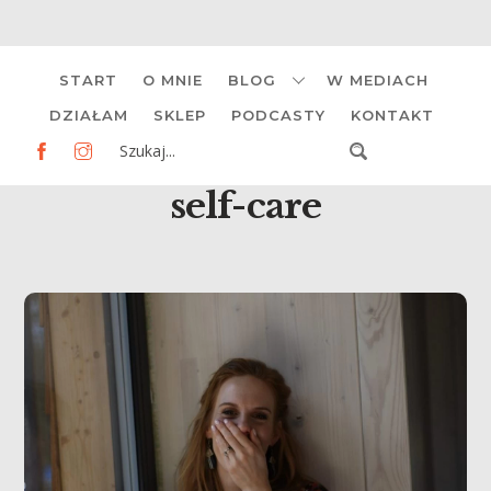
Skip
START
O MNIE
BLOG
W MEDIACH
to
content
DZIAŁAM
SKLEP
PODCASTY
KONTAKT
self-care