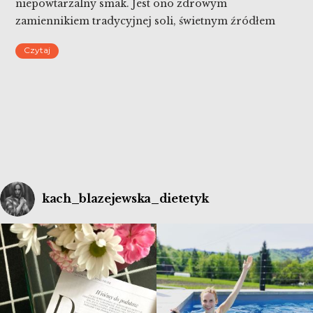
niepowtarzalny smak. Jest ono zdrowym
zamiennikiem tradycyjnej soli, świetnym źródłem
m.in. wapnia oraz rozgrzewającym dodatkiem do
Czytaj
dań.
kach_blazejewska_dietetyk