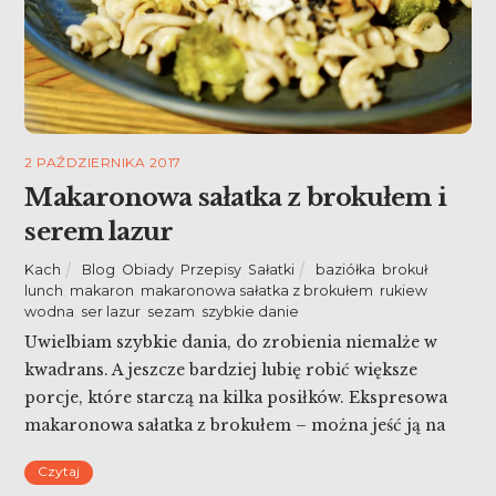
2 PAŹDZIERNIKA 2017
Makaronowa sałatka z brokułem i
serem lazur
Kach
Blog
,
Obiady
,
Przepisy
,
Sałatki
baziółka
,
brokuł
,
lunch
,
makaron
,
makaronowa sałatka z brokułem
,
rukiew
wodna
,
ser lazur
,
sezam
,
szybkie danie
Uwielbiam szybkie dania, do zrobienia niemalże w
kwadrans. A jeszcze bardziej lubię robić większe
porcje, które starczą na kilka posiłków. Ekspresowa
makaronowa sałatka z brokułem – można jeść ją na
ciepło i na zimno. Dziś na obiad lub kolację, a jutro
Czytaj
wyśmienity lunch!