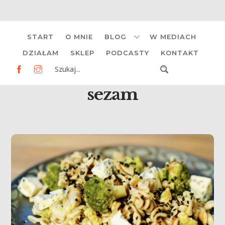
Skip
START
O MNIE
BLOG
W MEDIACH
to
content
DZIAŁAM
SKLEP
PODCASTY
KONTAKT
sezam