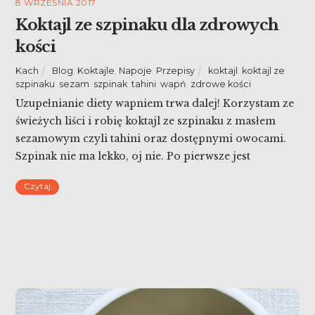
8 WRZEŚNIA 2017
Koktajl ze szpinaku dla zdrowych
kości
Kach
Blog
,
Koktajle
,
Napoje
,
Przepisy
koktajl
,
koktajl ze
szpinaku
,
sezam
,
szpinak
,
tahini
,
wapń
,
zdrowe kości
Uzupełnianie diety wapniem trwa dalej! Korzystam ze
świeżych liści i robię koktajl ze szpinaku z masłem
sezamowym czyli tahini oraz dostępnymi owocami.
Szpinak nie ma lekko, oj nie. Po pierwsze jest
osławionym paskudztwem, niczym potwór z Loch
Czytaj
Ness. Nikt na własne oczy go nie widział, ale wszyscy
coś o nim słyszeli. Bo czyż nie jest […]