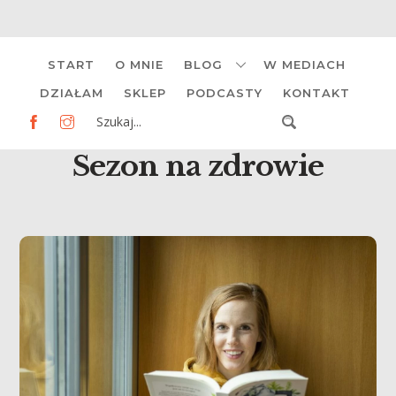
Skip
START
O MNIE
BLOG
W MEDIACH
to
content
DZIAŁAM
SKLEP
PODCASTY
KONTAKT
Sezon na zdrowie