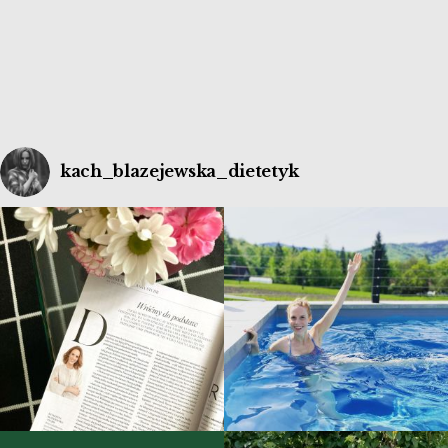
nasze zdrowie. Tak samo jak Ty! Chcesz przeczytać tę
książkę? […]
kach_blazejewska_dietetyk