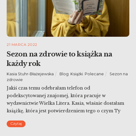
21 MARCA 2022
Sezon na zdrowie to książka na
każdy rok
Kasia Stuhr-Błażejewska
Blog
,
Książki
,
Polecane
Sezon na
zdrowie
Jakiś czas temu odebrałam telefon od
podekscytowanej znajomej, która pracuje w
wydawnictwie Wielka Litera. Kasia, właśnie dostałam
książkę, która jest potwierdzeniem tego o czym Ty
mówisz! To niesamowite, Brytyjska lekarka Jenny
Czytaj
Goodman napisała jak dbać o siebie w
poszczególnych porach roku, jak wszystko wpływa na