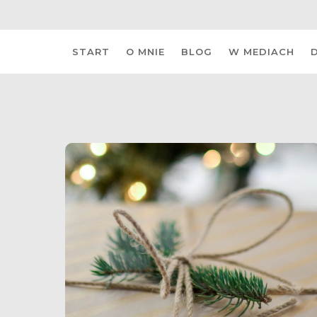
Skip
START
O MNIE
BLOG
W MEDIACH
to
content