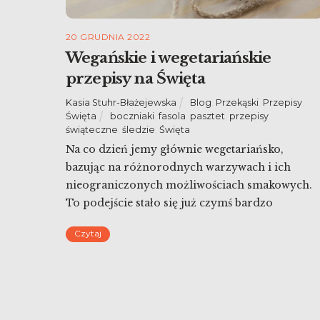
20 GRUDNIA 2022
Wegańskie i wegetariańskie
przepisy na Święta
Kasia Stuhr-Błażejewska
Blog
,
Przekąski
,
Przepisy
,
Święta
boczniaki
,
fasola
,
pasztet
,
przepisy
świąteczne
,
śledzie
,
Święta
Na co dzień jemy głównie wegetariańsko,
bazując na różnorodnych warzywach i ich
nieograniczonych możliwościach smakowych.
To podejście stało się już czymś bardzo
naturalnym, dzięki czemu zdarza się, że
Czytaj
przekąską jest kiszony ogórek lub pokrojone w
słupki marchewki 🙂 Podobnie jest w czasie
Świąt. Poza klasycznymi potrawami jak ryby cz
kapusta coraz częściej serwuję bliskim roślinne
[…]