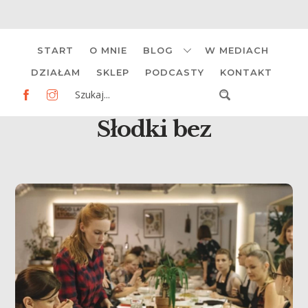
Skip
START
O MNIE
BLOG
W MEDIACH
to
content
DZIAŁAM
SKLEP
PODCASTY
KONTAKT
Słodki bez