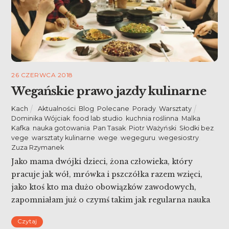
26 CZERWCA 2018
Wegańskie prawo jazdy kulinarne
Kach
Aktualności
,
Blog
,
Polecane
,
Porady
,
Warsztaty
Dominika Wójciak
,
food lab studio
,
kuchnia roślinna
,
Malka
Kafka
,
nauka gotowania
,
Pan Tasak
,
Piotr Ważyński
,
Słodki bez
,
vege
,
warsztaty kulinarne
,
wege
,
wegeguru
,
wegesiostry
,
Zuza Rzymanek
Jako mama dwójki dzieci, żona człowieka, który
pracuje jak wół, mrówka i pszczółka razem wzięci,
jako ktoś kto ma dużo obowiązków zawodowych,
zapomniałam już o czymś takim jak regularna nauka
na zajęciach czy w szkole. Zawsze dopasowuję swój
Czytaj
kalendarz do reszty rodziny. Ale na skutek różnych