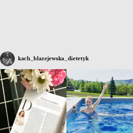
sytuacji maj mi się nieco rozluźnił i postanowiłam
zaszaleć! […]
kach_blazejewska_dietetyk