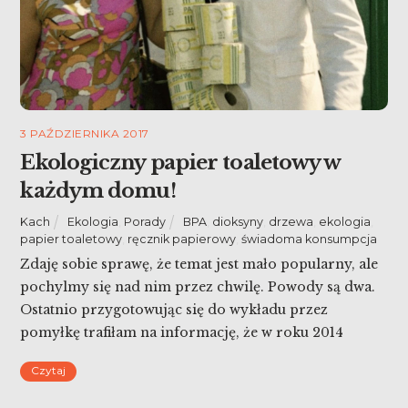
3 PAŹDZIERNIKA 2017
Ekologiczny papier toaletowy w
każdym domu!
Kach
Ekologia
,
Porady
BPA
,
dioksyny
,
drzewa
,
ekologia
,
papier toaletowy
,
ręcznik papierowy
,
świadoma konsumpcja
Zdaję sobie sprawę, że temat jest mało popularny, ale
pochylmy się nad nim przez chwilę. Powody są dwa.
Ostatnio przygotowując się do wykładu przez
pomyłkę trafiłam na informację, że w roku 2014
Polska importowała papier toaletowy z Izreala,
Czytaj
Australii i Meksyku za kwotę 171,5 mln pln. Z danych
GUSu wynika również, że w 2015 roku Polska […]