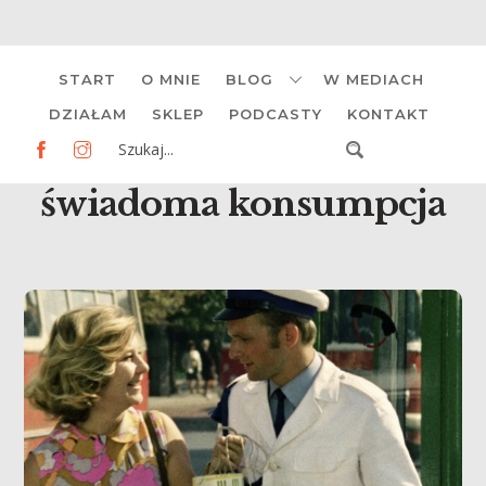
Skip
START
O MNIE
BLOG
W MEDIACH
to
content
DZIAŁAM
SKLEP
PODCASTY
KONTAKT
świadoma konsumpcja