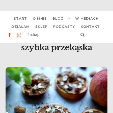
Skip
START
O MNIE
BLOG
W MEDIACH
to
content
DZIAŁAM
SKLEP
PODCASTY
KONTAKT
szybka przekąska