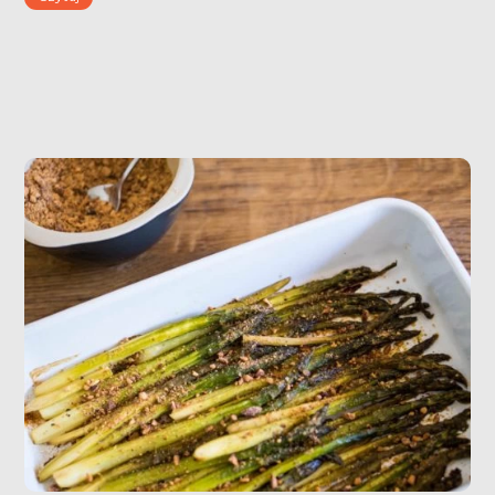
wartość odżywczą, więc są świetne dla niejadków. To
jest idealna przekąska. Bo gdy posypiemy jabłka
płatkami owsianymi […]