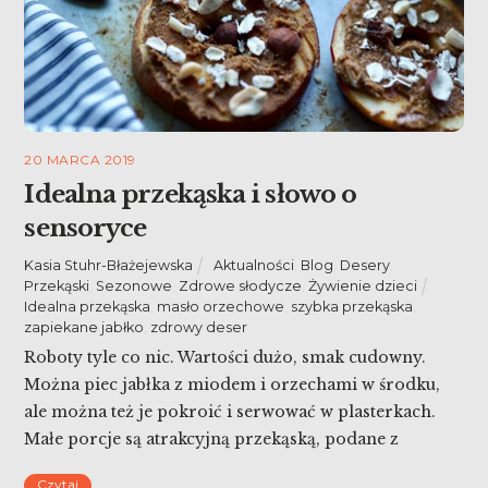
20 MARCA 2019
Idealna przekąska i słowo o
sensoryce
Kasia Stuhr-Błażejewska
Aktualności
,
Blog
,
Desery
,
Przekąski
,
Sezonowe
,
Zdrowe słodycze
,
Żywienie dzieci
Idealna przekąska
,
masło orzechowe
,
szybka przekąska
,
zapiekane jabłko
,
zdrowy deser
Roboty tyle co nic. Wartości dużo, smak cudowny.
Można piec jabłka z miodem i orzechami w środku,
ale można też je pokroić i serwować w plasterkach.
Małe porcje są atrakcyjną przekąską, podane z
masłem orzechowym zwiększają kaloryczność i
Czytaj