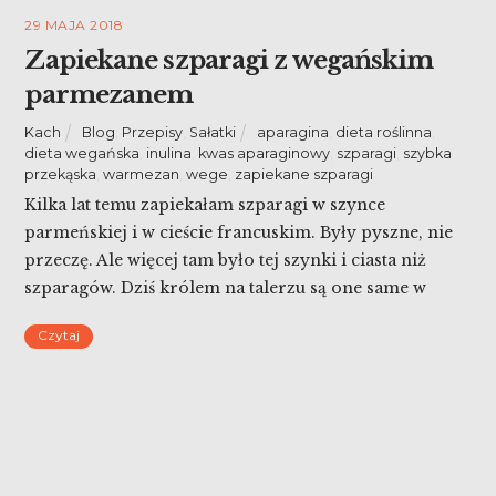
29 MAJA 2018
Zapiekane szparagi z wegańskim
parmezanem
Kach
Blog
,
Przepisy
,
Sałatki
aparagina
,
dieta roślinna
,
dieta wegańska
,
inulina
,
kwas aparaginowy
,
szparagi
,
szybka
przekąska
,
warmezan
,
wege
,
zapiekane szparagi
Kilka lat temu zapiekałam szparagi w szynce
parmeńskiej i w cieście francuskim. Były pyszne, nie
przeczę. Ale więcej tam było tej szynki i ciasta niż
szparagów. Dziś królem na talerzu są one same w
sobie – zapiekane szparagi z wegańskim parmezanem
Czytaj
(zwanym warmezanem).