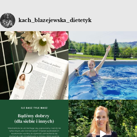
kach_blazejewska_dietetyk