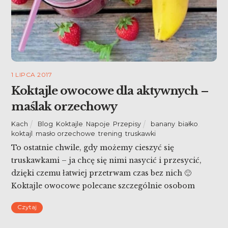
1 LIPCA 2017
Koktajle owocowe dla aktywnych –
maślak orzechowy
Kach
Blog
,
Koktajle
,
Napoje
,
Przepisy
banany
,
białko
,
koktajl
,
masło orzechowe
,
trening
,
truskawki
To ostatnie chwile, gdy możemy cieszyć się
truskawkami – ja chcę się nimi nasycić i przesycić,
dzięki czemu łatwiej przetrwam czas bez nich 🙂
Koktajle owocowe polecane szczególnie osobom
aktywnym! Ja dzisiaj prezentuje jeden z nich.
Czytaj