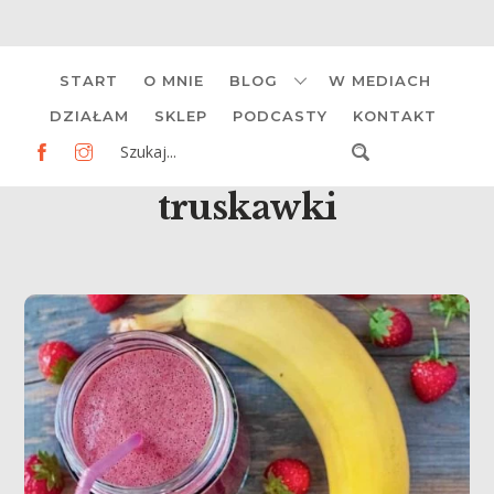
Skip
START
O MNIE
BLOG
W MEDIACH
to
content
DZIAŁAM
SKLEP
PODCASTY
KONTAKT
truskawki