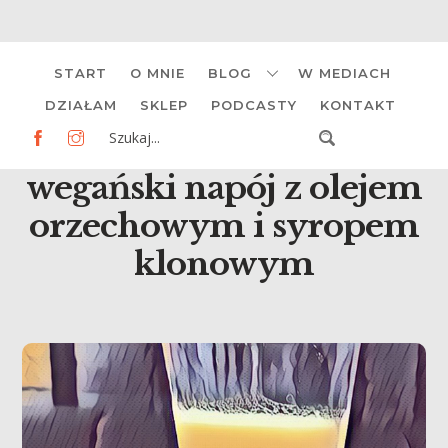
Skip
START
O MNIE
BLOG
W MEDIACH
to
content
DZIAŁAM
SKLEP
PODCASTY
KONTAKT
wegański napój z olejem
orzechowym i syropem
klonowym