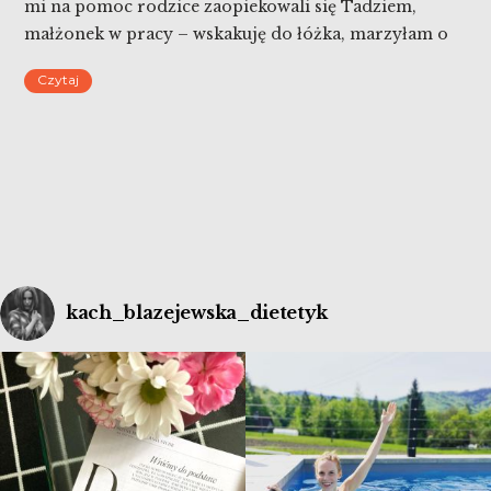
mi na pomoc rodzice zaopiekowali się Tadziem,
małżonek w pracy – wskakuję do łóżka, marzyłam o
tym od kilku dni. I co…? I nic. Dalej kicham, prycham i
Czytaj
mam dreszcze. Mimo dresu, kołdry i koca. I nagle
przypomniał mi […]
kach_blazejewska_dietetyk