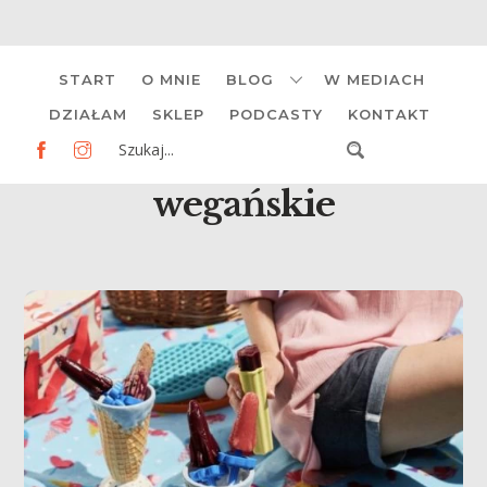
Skip
START
O MNIE
BLOG
W MEDIACH
to
content
DZIAŁAM
SKLEP
PODCASTY
KONTAKT
wegańskie