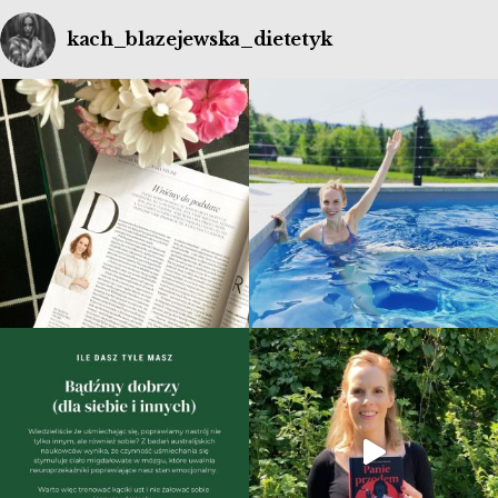
kach_blazejewska_dietetyk