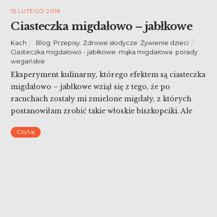
15 LUTEGO 2018
Ciasteczka migdałowo – jabłkowe
Kach
Blog
,
Przepisy
,
Zdrowe słodycze
,
Żywienie dzieci
Ciasteczka migdałowo - jabłkowe
,
mąka migdałowa
,
porady
,
wegańskie
Eksperyment kulinarny, którego efektem są ciasteczka
migdałowo – jabłkowe wziął się z tego, że po
racuchach zostały mi zmielone migdały, z których
postanowiłam zrobić takie włoskie biszkopciki. Ale
potem okazało się, że nie mam w domu jajka, a Tadzio
Czytaj
spał i nie miałam jak wyjść do sklepu więc…
zmiksowałam jabłko zamiast jajka. Udało się! Tato […]