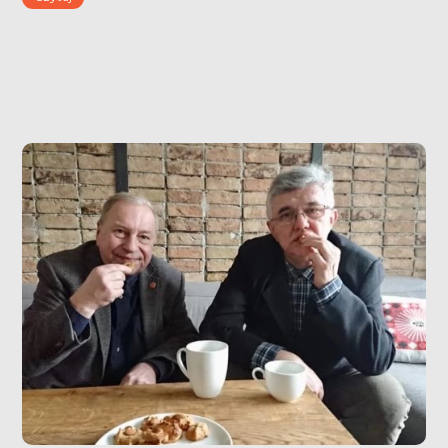
Tadek kilka razy dziennie woła “lolo” (co oznacza sok
i […]