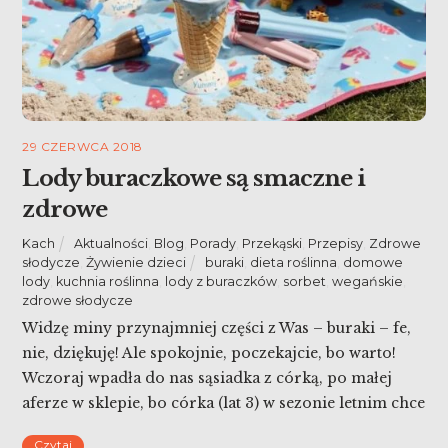
29 CZERWCA 2018
Lody buraczkowe są smaczne i
zdrowe
Kach
Aktualności
,
Blog
,
Porady
,
Przekąski
,
Przepisy
,
Zdrowe
słodycze
,
Żywienie dzieci
buraki
,
dieta roślinna
,
domowe
lody
,
kuchnia roślinna
,
lody z buraczków
,
sorbet
,
wegańskie
,
zdrowe słodycze
Widzę miny przynajmniej części z Was – buraki – fe,
nie, dziękuję! Ale spokojnie, poczekajcie, bo warto!
Wczoraj wpadła do nas sąsiadka z córką, po małej
aferze w sklepie, bo córka (lat 3) w sezonie letnim chce
jadać tylko lody. Moi chłopcy zresztą mają podobnie.
Czytaj