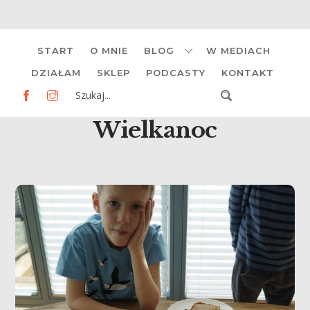
Skip
START
O MNIE
BLOG
W MEDIACH
to
content
DZIAŁAM
SKLEP
PODCASTY
KONTAKT
Wielkanoc