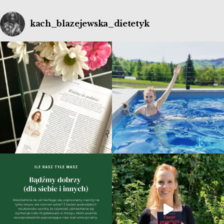
kach_blazejewska_dietetyk