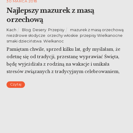
30 MARCA 2018
Najlepszy mazurek z masą
orzechową
Kach
Blog
,
Desery
,
Przepisy
mazurek z masą orzechową
,
niezdrowe słodycze
,
orzechy włoskie
,
przepisy Wielkanocne
,
smaki dzieciństwa
,
Wielkanoc
Pamiętam chwile, sprzed kilku lat, gdy myślałam, że
odetnę się od tradycji, przestanę wyprawiać Święta,
będę wyjeżdżała z rodziną na wakacje i unikała
stresów związanych z tradycyjnym celebrowaniem,
które towarzyszą ‘pani domu’ w tym okresie. I
Czytaj
faktycznie było kilka takich lat, gdy mniej
celebrowałam ten okres. Ale… nie wiem, czy to kwestia
wieku, dzieci czy […]