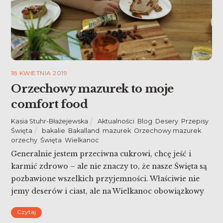
18 KWIETNIA 2019
Orzechowy mazurek to moje
comfort food
Kasia Stuhr-Błażejewska
Aktualności
,
Blog
,
Desery
,
Przepisy
,
Święta
bakalie
,
Bakalland
,
mazurek
,
Orzechowy mazurek
,
orzechy
,
Święta
,
Wielkanoc
Generalnie jestem przeciwna cukrowi, chcę jeść i
karmić zdrowo – ale nie znaczy to, że nasze Święta są
pozbawione wszelkich przyjemności. Właściwie nie
jemy deserów i ciast, ale na Wielkanoc obowiązkowy
jest orzechowy mazurek. To jest moje comfort food i
Czytaj
smak dzieciństwa.