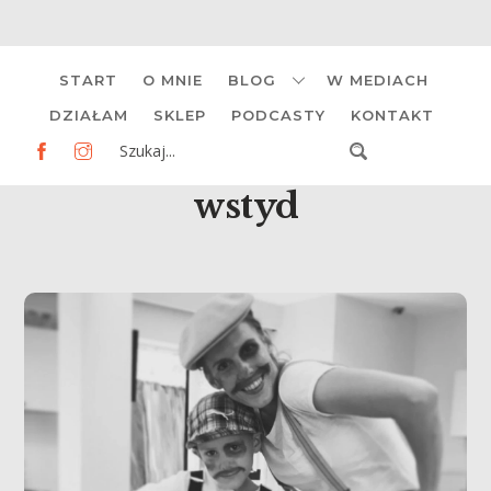
Skip
START
O MNIE
BLOG
W MEDIACH
to
content
DZIAŁAM
SKLEP
PODCASTY
KONTAKT
wstyd