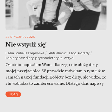
22 STYCZNIA 2020
Nie wstydź się!
Kasia Stuhr-Błażejewska
Aktualności
,
Blog
,
Porady
kobiety bez diety
,
psychodietetyka
,
wstyd
Ostatnio napisałam Wam, dlaczego nie ułożę diety
mojej przyjaciółce. W prawdzie mówiłam o tym już w
ramach naszej fundacji Kobiety bez diety, ale widzę, że
i tu wzbudza to zainteresowanie. Dlatego dziś napiszę
o wstydzie, który nas blokuje i ogranicza.
Czytaj
Niepotrzebnie. Nie wstydź się!