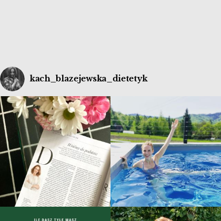
trzycyfrowa, obejrzałam tylko trzy odcinki
„Wiedźmina”, choć chciałabym więcej, gdyż oglądam z
[…]
kach_blazejewska_dietetyk