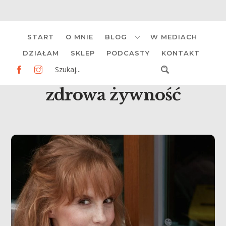
Skip
START
O MNIE
BLOG
W MEDIACH
to
content
DZIAŁAM
SKLEP
PODCASTY
KONTAKT
zdrowa żywność