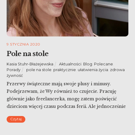
9 STYCZNIA 2020
Pole na stole
Kasia Stuhr-Błażejewska
Aktualności
,
Blog
,
Polecane
,
Porady
pole na stole
,
praktycznie
,
ułatwienia życia
,
zdrowa
żywność
Przerwy świąteczne mają swoje plusy i minusy.
Podejrzewam, że Wy również to czujecie. Pracuję
głównie jako freelancerka, mogę zatem poświęcić
dzieciom więcej czasu podczas ferii. Ale jednocześnie
zaczynam zawsze odczuwać lekkie podenerwowanie,
Czytaj
bo felieton powinien być napisany, blog leży
odłogiem, liczba nieprzeczytanych maili jest