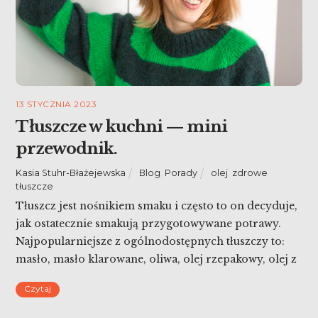
13 STYCZNIA 2023
Tłuszcze w kuchni — mini
przewodnik.
Kasia Stuhr-Błażejewska
Blog
,
Porady
olej
,
zdrowe
tłuszcze
Tłuszcz jest nośnikiem smaku i często to on decyduje,
jak ostatecznie smakują przygotowywane potrawy.
Najpopularniejsze z ogólnodostępnych tłuszczy to:
masło, masło klarowane, oliwa, olej rzepakowy, olej z
pestek winogron i olej kokosowy. To w większości
Czytaj
tłuszcze nadające się do podgrzewania i smażenia,
choć każdy z nich ma inny smak i temperaturę