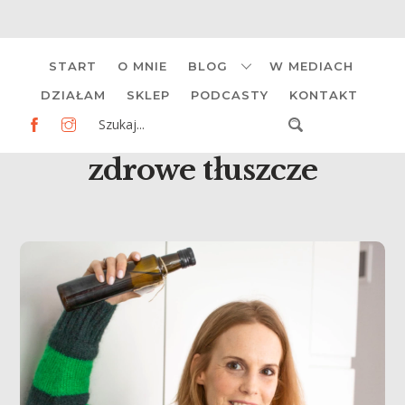
Skip
START
O MNIE
BLOG
W MEDIACH
to
content
DZIAŁAM
SKLEP
PODCASTY
KONTAKT
zdrowe tłuszcze