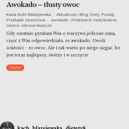
Awokado – tłusty owoc
Kasia Stuhr-Błażejewska
Aktualności
,
Blog
,
Diety
,
Porady
,
Przekąski
,
Sezonowe
awokado
,
cholesterol
,
nadciśnienie
,
owoce
,
zdrowe tłuszcze
Gdy ostatnio pytałam Was o warzywa jedzone zimą
część z Was odpowiedziała, że awokado. Gwoli
ścisłości – to owoc. Ale i tak warto po niego sięgać, bo
jest teraz najlepszy, świeży i w szczycie
sezonu. Walory zdrowotne awokado są
Czytaj
niezaprzeczalne. Mimo stosunkowo dużej zawartości
kalorii (167kcal/100g) i tłuszczu (15g/100g awokado) to
jest to zalecany składnik diety, […]
kach_blazejewska_dietetyk