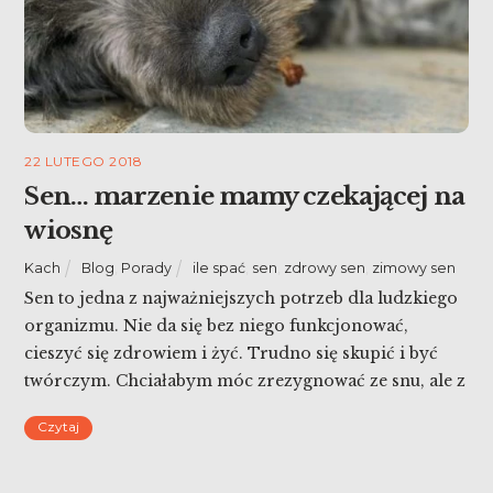
22 LUTEGO 2018
Sen… marzenie mamy czekającej na
wiosnę
Kach
Blog
,
Porady
ile spać
,
sen
,
zdrowy sen
,
zimowy sen
Sen to jedna z najważniejszych potrzeb dla ludzkiego
organizmu. Nie da się bez niego funkcjonować,
cieszyć się zdrowiem i żyć. Trudno się skupić i być
twórczym. Chciałabym móc zrezygnować ze snu, ale z
drugiej strony bardzo go potrzebuję. Gdyby była
Czytaj
kiedyś taka pigułka zamiast – nie zastanawiałabym się
chwili! Tymczasem jednak piszę to, ziewam i […]