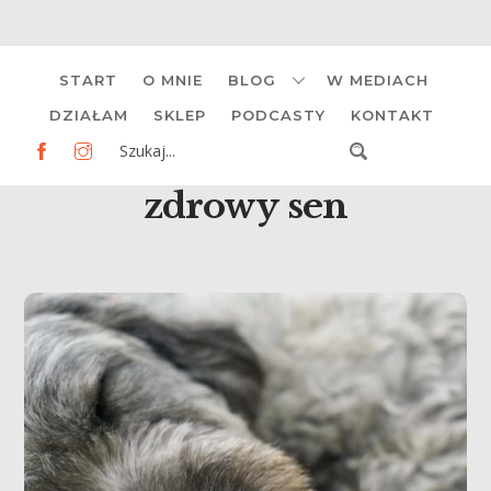
Skip
START
O MNIE
BLOG
W MEDIACH
to
content
DZIAŁAM
SKLEP
PODCASTY
KONTAKT
zdrowy sen