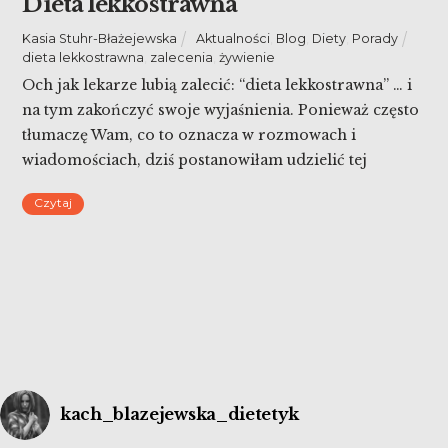
Dieta lekkostrawna
Kasia Stuhr-Błażejewska
Aktualności
,
Blog
,
Diety
,
Porady
dieta lekkostrawna
,
zalecenia
,
żywienie
Och jak lekarze lubią zalecić: “dieta lekkostrawna” … i
na tym zakończyć swoje wyjaśnienia. Ponieważ często
tłumaczę Wam, co to oznacza w rozmowach i
wiadomościach, dziś postanowiłam udzielić tej
odpowiedzi pisemnie dla ogółu. A więc…!
Czytaj
kach_blazejewska_dietetyk