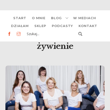
Skip
START
O MNIE
BLOG
W MEDIACH
to
content
DZIAŁAM
SKLEP
PODCASTY
KONTAKT
żywienie