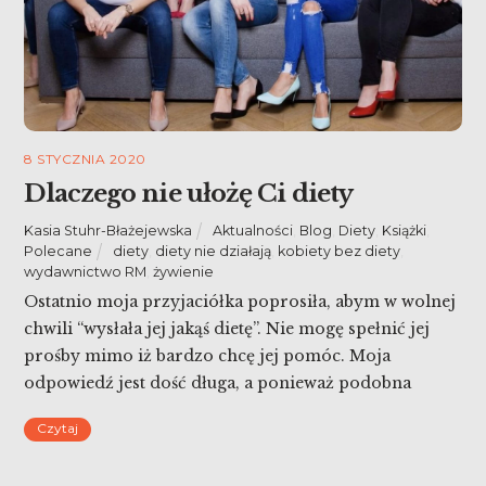
8 STYCZNIA 2020
Dlaczego nie ułożę Ci diety
Kasia Stuhr-Błażejewska
Aktualności
,
Blog
,
Diety
,
Książki
,
Polecane
diety
,
diety nie działają
,
kobiety bez diety
,
wydawnictwo RM
,
żywienie
Ostatnio moja przyjaciółka poprosiła, abym w wolnej
chwili “wysłała jej jakąś dietę”. Nie mogę spełnić jej
prośby mimo iż bardzo chcę jej pomóc. Moja
odpowiedź jest dość długa, a ponieważ podobna
prośba pada nie pierwszy raz, napiszę o tym
Czytaj
szerzej. Dlaczego nie ułożę Ci diety?