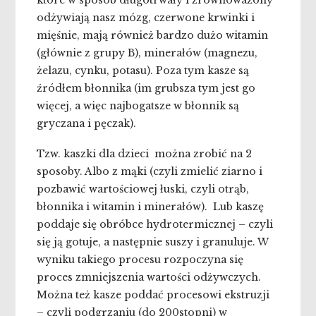
które w sposób długotrwały i zrównoważony
odżywiają nasz mózg, czerwone krwinki i
mięśnie, mają również bardzo dużo witamin
(głównie z grupy B), minerałów (magnezu,
żelazu, cynku, potasu). Poza tym kasze są
źródłem błonnika (im grubsza tym jest go
więcej, a więc najbogatsze w błonnik są
gryczana i pęczak).
Tzw. kaszki dla dzieci można zrobić na 2
sposoby. Albo z mąki (czyli zmielić ziarno i
pozbawić wartościowej łuski, czyli otrąb,
błonnika i witamin i minerałów). Lub kaszę
poddaje się obróbce hydrotermicznej – czyli
się ją gotuje, a następnie suszy i granuluje. W
wyniku takiego procesu rozpoczyna się
proces zmniejszenia wartości odżywczych.
Można też kasze poddać procesowi ekstruzji
– czyli podgrzaniu (do 200stopni) w