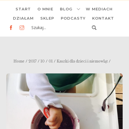
Skip
START
O MNIE
BLOG
W MEDIACH
to
content
DZIAŁAM
SKLEP
PODCASTY
KONTAKT
/
/
/
/
/
Home
2017
10
01
Kaszki dla dzieci i niemowląt