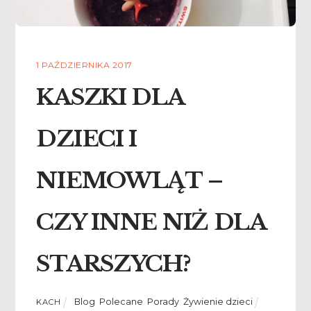
1 PAŹDZIERNIKA 2017
KASZKI DLA
DZIECI I
NIEMOWLĄT –
CZY INNE NIŻ DLA
STARSZYCH?
Blog
,
Polecane
,
Porady
,
Żywienie dzieci
KACH