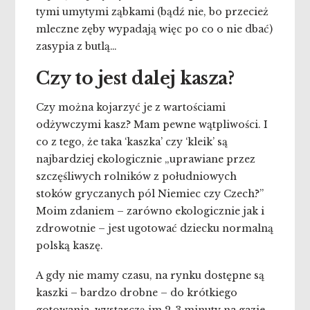
tymi umytymi ząbkami (bądź nie, bo przecież
mleczne zęby wypadają więc po co o nie dbać)
zasypia z butlą…
Czy to jest dalej kasza?
Czy można kojarzyć je z wartościami
odżywczymi kasz? Mam pewne wątpliwości. I
co z tego, że taka ‘kaszka’ czy ‘kleik’ są
najbardziej ekologicznie „uprawiane przez
szczęśliwych rolników z południowych
stoków gryczanych pól Niemiec czy Czech?”
Moim zdaniem – zarówno ekologicznie jak i
zdrowotnie – jest ugotować dziecku normalną
polską kaszę.
A gdy nie mamy czasu, na rynku dostępne są
kaszki – bardzo drobne – do krótkiego
gotowania, wystarczą im 2-3 minuty na gazie.