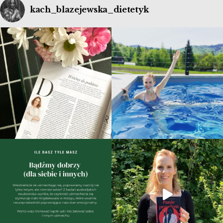
kach_blazejewska_dietetyk