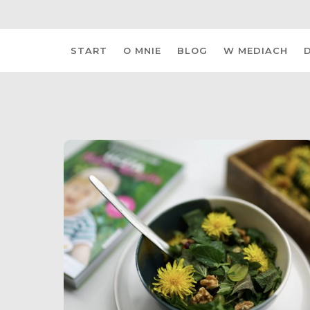
Skip
START
O MNIE
BLOG
W MEDIACH
to
content