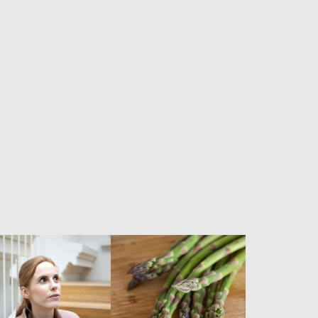
oficjalnego stanowiska dietetyków w tej kwestii.
Gdy pacjent zadaje mi pytanie, jaki chleb
powinien jeść w czasie diety, odpowiadam:
razowy […]