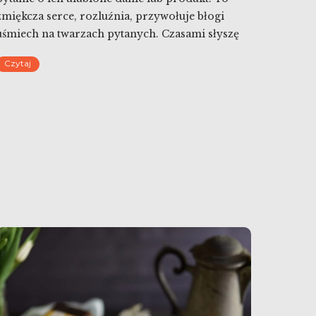
zmiękcza serce, rozluźnia, przywołuje błogi
uśmiech na twarzach pytanych. Czasami słyszę
bardzo cichą odpowiedź, taką nieśmiałą, niemal
Czytaj
z brzucha. Niekiedy reakcją jest szeroki uśmiech
i niekontrolowany okrzyk. Bywa i tak, że od
niechcenia i z udawanym luzem ktoś powie
winogrono, seler […]