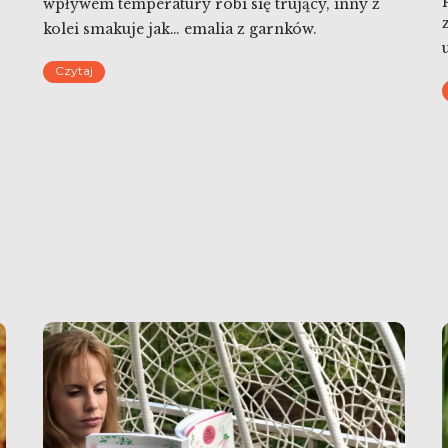
wpływem temperatury robi się trujący, inny z
kolei smakuje jak… emalia z garnków.
Pozostałam wobec nich delikatnie mówiąc
Czytaj
sceptyczna. Później później trafiłam na artykuł o
słodziku, który daje się w cukierkach dzieciom
przed snem i pomyślałam, że świat oszalał.
Ostatnio wróciłam do […]