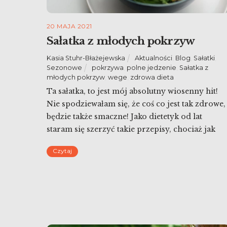
20 MAJA 2021
Sałatka z młodych pokrzyw
Kasia Stuhr-Błażejewska
Aktualności
,
Blog
,
Sałatki
,
Sezonowe
pokrzywa
,
polne jedzenie
,
Sałatka z
młodych pokrzyw
,
wege
,
zdrowa dieta
Ta sałatka, to jest mój absolutny wiosenny hit!
Nie spodziewałam się, że coś co jest tak zdrowe,
będzie także smaczne! Jako dietetyk od lat
staram się szerzyć takie przepisy, chociaż jak
widać i sama bywam zaskoczona. Dlatego sałatk
Czytaj
z młodych pokrzyw jest tak pyszna, że chcę ją
jeść codziennie. I bez obaw – ona w […]