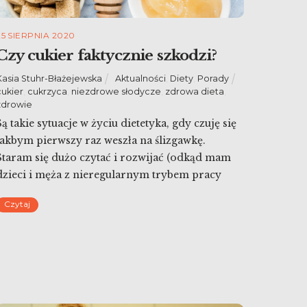
25 SIERPNIA 2020
Czy cukier faktycznie szkodzi?
Kasia Stuhr-Błażejewska
Aktualności
,
Diety
,
Porady
cukier
,
cukrzyca
,
niezdrowe słodycze
,
zdrowa dieta
,
zdrowie
Są takie sytuacje w życiu dietetyka, gdy czuję się
jakbym pierwszy raz weszła na ślizgawkę.
Staram się dużo czytać i rozwijać (odkąd mam
dzieci i męża z nieregularnym trybem pracy
mniej jeżdżę na konferencje co mnie niezwykle
Czytaj
smuci). Zwykle ma to miejsce, gdy ktoś pyta
mnie o jakąś ‘najnowszą, najmodniejszą, jedyną
skuteczną dietę’. Zazwyczaj o […]