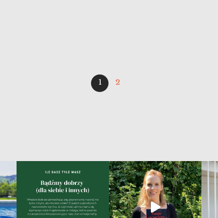
nieustanne potakiwanie głową. Nie mogę […]
1
2