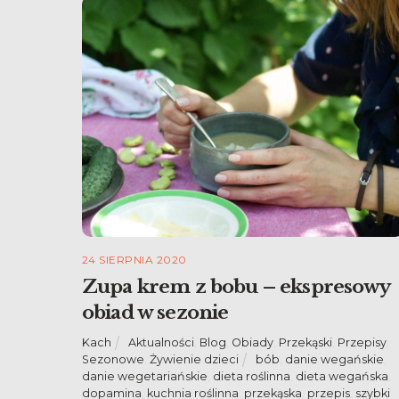
24 SIERPNIA 2020
Zupa krem z bobu – ekspresowy
obiad w sezonie
Kach
Aktualności
,
Blog
,
Obiady
,
Przekąski
,
Przepisy
,
Sezonowe
,
Żywienie dzieci
bób
,
danie wegańskie
,
danie wegetariańskie
,
dieta roślinna
,
dieta wegańska
,
dopamina
,
kuchnia roślinna
,
przekąska
,
przepis
,
szybki