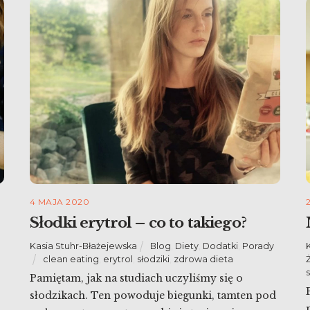
4 MAJA 2020
Słodki erytrol – co to takiego?
Kasia Stuhr-Błażejewska
Blog
,
Diety
,
Dodatki
,
Porady
clean eating
,
erytrol
,
słodziki
,
zdrowa dieta
Pamiętam, jak na studiach uczyliśmy się o
słodzikach. Ten powoduje biegunki, tamten pod