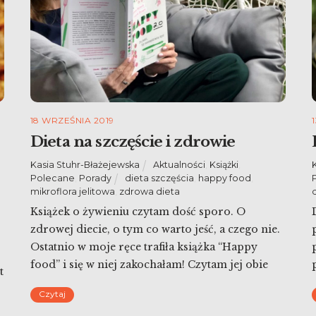
18 WRZEŚNIA 2019
Dieta na szczęście i zdrowie
Kasia Stuhr-Błażejewska
Aktualności
,
Książki
,
Polecane
,
Porady
dieta szczęścia
,
happy food
,
mikroflora jelitowa
,
zdrowa dieta
Książek o żywieniu czytam dość sporo. O
zdrowej diecie, o tym co warto jeść, a czego nie.
Ostatnio w moje ręce trafiła książka “Happy
food” i się w niej zakochałam! Czytam jej obie
t
części po raz drugi. Robię notatki, podkreślam –
Czytaj
a ktoś kto patrzy na mnie z zewnątrz widzi