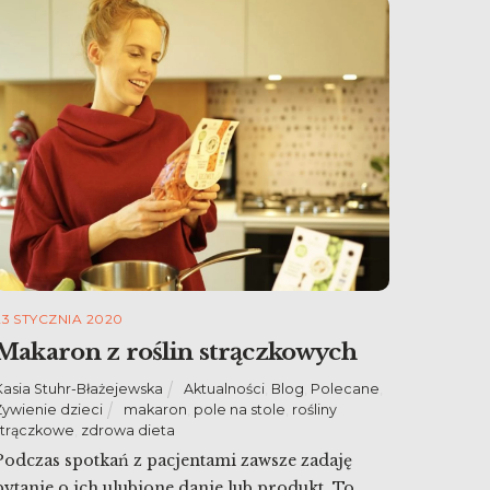
23 STYCZNIA 2020
Makaron z roślin strączkowych
Kasia Stuhr-Błażejewska
Aktualności
,
Blog
,
Polecane
,
Żywienie dzieci
makaron
,
pole na stole
,
rośliny
strączkowe
,
zdrowa dieta
Podczas spotkań z pacjentami zawsze zadaję
pytanie o ich ulubione danie lub produkt. To