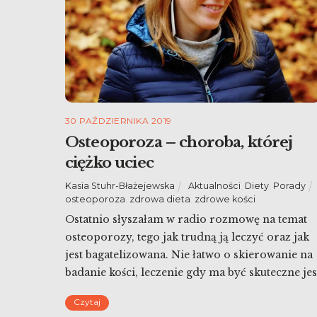
30 PAŹDZIERNIKA 2019
Osteoporoza – choroba, której
ciężko uciec
Kasia Stuhr-Błażejewska
Aktualności
,
Diety
,
Porady
osteoporoza
,
zdrowa dieta
,
zdrowe kości
Ostatnio słyszałam w radio rozmowę na temat
osteoporozy, tego jak trudną ją leczyć oraz jak
jest bagatelizowana. Nie łatwo o skierowanie na
badanie kości, leczenie gdy ma być skuteczne jes
kosztowne, a refundowane po poważniejszych
Czytaj
urazach – mimo iż teoretycznie lepiej