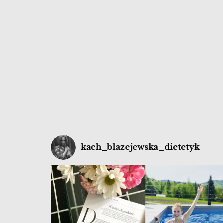
zapobiegać… Dlatego dziś osteoporoza –
choroba, której ciężko uciec.
kach_blazejewska_dietetyk