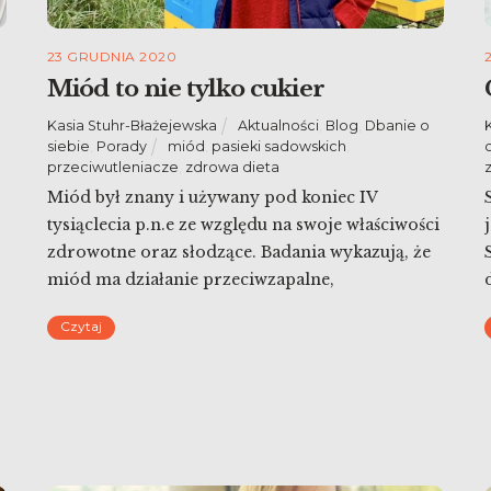
23 GRUDNIA 2020
Miód to nie tylko cukier
Kasia Stuhr-Błażejewska
Aktualności
,
Blog
,
Dbanie o
siebie
,
Porady
miód
,
pasieki sadowskich
,
przeciwutleniacze
,
zdrowa dieta
Miód był znany i używany pod koniec IV
tysiąclecia p.n.e ze względu na swoje właściwości
zdrowotne oraz słodzące. Badania wykazują, że
miód ma działanie przeciwzapalne,
a
przeciwdrobnoustrojowe, przeciwwirusowe,
Czytaj
zmniejszające opuchliznę i ból. Ponadto bierze
udział w mechanizmach związanych z
odpornością organizmu. Niektóre źródła
tłumaczą, że działania immunosupresyjne
(zmniejszające reakcję zapalną) miodu są
związane ze zwiększaniem populacji […]