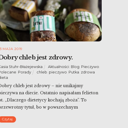
13 MAJA 2019
Dobry chleb jest zdrowy.
Kasia Stuhr-Błażejewska
Aktualności
,
Blog
,
Pieczywo
,
Polecane
,
Porady
chleb
,
pieczywo
,
Putka
,
zdrowa
dieta
Dobry chleb jest zdrowy – nie unikajmy
pieczywa na diecie. Ostatnio napisałam felieton
pt. „Dlaczego dietetycy kochają zboża”. To
przewrotny tytuł, bo w powszechnym
mniemaniu jest dokładnie odwrotnie. Ale
Czytaj
właśnie dlatego tak ważne jest przypominanie