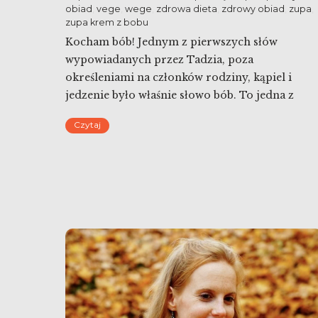
obiad
,
vege
,
wege
,
zdrowa dieta
,
zdrowy obiad
,
zupa
,
zupa krem z bobu
Kocham bób! Jednym z pierwszych słów
wypowiadanych przez Tadzia, poza
określeniami na członków rodziny, kąpiel i
jedzenie było właśnie słowo bób. To jedna z
niewielu obietnic, dzięki którym można
Czytaj
wyciągnąć go z placu zawab – w domu
dostaniesz bób. Podobnie zresztą było ze
Stasiem. Dlatego dziś zupa krem z bobu.