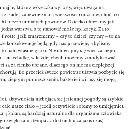
niej te, które z wózeczka wyrosły, więc uwaga na
ą zasadę , zapewne znaną większości rodziców, choć, co
akichś niezrozumiałych powodów. Dziecko ubieramy jak
+ jedna warstwa, a tę stanowić może np. kocyk. Za to
Proste. Jeśli zmarzniemy – czy to dzieci, czy my – to na
ze konsekwencje będą, gdy nas przewieje, a byliśmy
 to nam właśnie grozi. Nie ubierajmy się więc za ciepło,
a – na cebulkę, w każdej chwili możemy zmodyfikować
eci są za cienko ubrane, dlaczego on nie ma cieplejszej
nie chorują! Bo przecież świeże powietrze ułatwia pozbycie się
, ciepłym pomieszczeniu, bakterie i wirusy się mogą
ło), aktywnością niebojącą się jesiennej pogody są szybkie
 całe nasze ciało – jeżeli oczywiście robimy to umiejętnie).
ają kolan, są bardziej naturalne dla organizmu człowieka
o zwiększania tempa aż do truchtu za jakiś czas).
zają!