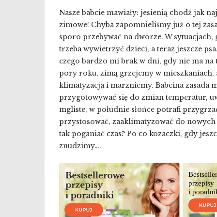
Nasze babcie mawiały: jesienią chodź jak na
zimowe! Chyba zapomnieliśmy już o tej zas
sporo przebywać na dworze. W sytuacjach, 
trzeba wywietrzyć dzieci, a teraz jeszcze psa
czego bardzo mi brak w dni, gdy nie ma na t
pory roku, zimą grzejemy w mieszkaniach, 
klimatyzacja i marzniemy. Babcina zasada 
przygotowywać się do zmian temperatur, uw
mgliste, w południe słońce potrafi przygrza
przystosować, zaaklimatyzować do nowych
tak poganiać czas? Po co kozaczki, gdy jesz
znudzimy….