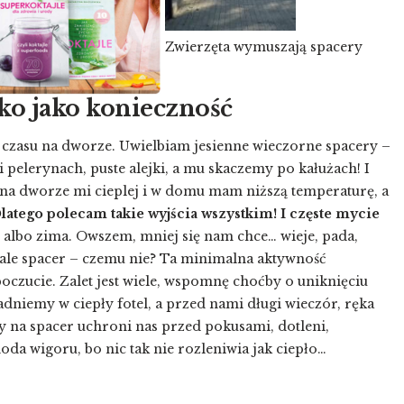
Zwierzęta wymuszają spacery
ko jako konieczność
j czasu na dworze. Uwielbiam jesienne wieczorne spacery –
i pelerynach, puste alejki, a mu skaczemy po kałużach! I
 i na dworze mi cieplej i w domu mam niższą temperaturę, a
latego polecam takie wyjścia wszystkim! I częste mycie
ń albo zima. Owszem, mniej się nam chce… wieje, pada,
ale spacer – czemu nie? Ta minimalna aktywność
oczucie. Zalet jest wiele, wspomnę choćby o uniknięciu
dniemy w ciepły fotel, a przed nami długi wieczór, ręka
y na spacer uchroni nas przed pokusami, dotleni,
da wigoru, bo nic tak nie rozleniwia jak ciepło…