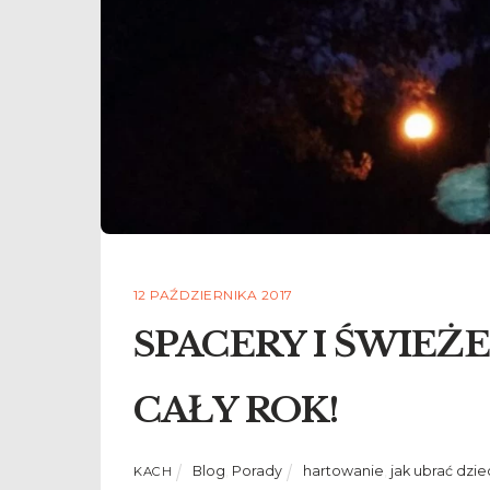
12 PAŹDZIERNIKA 2017
SPACERY I ŚWIEŻ
CAŁY ROK!
Blog
,
Porady
hartowanie
,
jak ubrać dzi
KACH