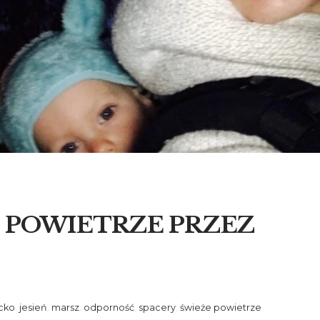
E POWIETRZE PRZEZ
ecko
,
jesień
,
marsz
,
odporność
,
spacery
,
świeże powietrze