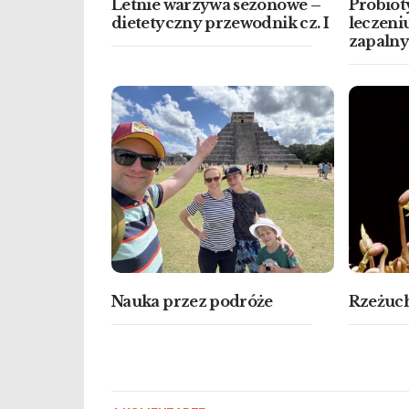
Letnie warzywa sezonowe –
Probiot
dietetyczny przewodnik cz. I
leczeni
zapaln
Nauka przez podróże
Rzeżuch