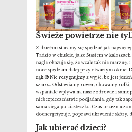
Świeże powietrze nie tyl
Z dziećmi staramy się spędzać jak najwięce
Tadzio w chuście, ja ze Stasiem w kaloszach 
nagle okazuje się, że wcale tak nie marznę,
noce spędzam dalej przy otwartym oknie.
D
rąk 🙂
Nie rezygnujmy z wyjść, bo jest jesie
szaro… Odstawiamy rower, chowamy rolki, 
wspaniale wpływa na nasze zdrowie i samop
niebezpieczeństwie podjadania, gdy tak zapa
sama sięga po ciasteczko. Czas przeznaczon
doenergetyzuje, poprawi ukrwienie skóry, do
Jak ubierać dzieci?