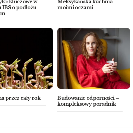
yki: kluczowe w
Meksykańska kuchnia
u IBS o podłożu
moimi oczami
ym
a przez cały rok
Budowanie odporności –
kompleksowy poradnik