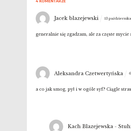
4 KOMENTARZE
Jacek blazejewski
13 października
generalnie się zgadzam, ale za częste mycie 
Aleksandra Czetwertyńska
6
a co jak smog, pył i w ogóle syf? Ciągle stras
Kach Blazejewska - Stuh