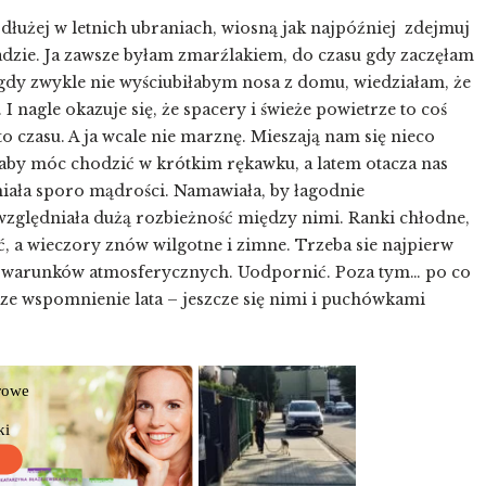
jdłużej w letnich ubraniach, wiosną jak najpóźniej zdejmuj
adzie. Ja zawsze byłam zmarźlakiem, do czasu gdy zaczęłam
gdy zwykle nie wyściubiłabym nosa z domu, wiedziałam, że
. I nagle okazuje się, że spacery i świeże powietrze to coś
o czasu. A ja wcale nie marznę.
Mieszają nam się nieco
aby móc chodzić w krótkim rękawku, a latem otacza nas
miała sporo mądrości. Namawiała, by łagodnie
zględniała dużą rozbieżność między nimi. Ranki chłodne,
ć, a wieczory znów wilgotne i zimne. Trzeba sie najpierw
 warunków atmosferycznych. Uodpornić. Poza tym… po co
cze wspomnienie lata – jeszcze się nimi i puchówkami