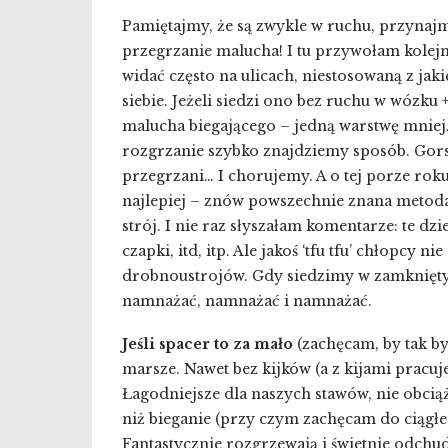
Pamiętajmy, że są zwykle w ruchu, przynajm
przegrzanie malucha! I tu przywołam kolejn
widać często na ulicach, niestosowaną z j
siebie. Jeżeli siedzi ono bez ruchu w wózku 
malucha biegającego – jedną warstwę mniej. 
rozgrzanie szybko znajdziemy sposób. Gors
przegrzani… I chorujemy. A o tej porze roku
najlepiej – znów powszechnie znana metod
strój. I nie raz słyszałam komentarze: te dzi
czapki, itd, itp. Ale jakoś ‘tfu tfu’ chłopcy 
drobnoustrojów. Gdy siedzimy w zamkniętym
namnażać, namnażać i namnażać.
Jeśli spacer to za mało
(zachęcam, by tak by
marsze. Nawet bez kijków (a z kijami pracuje
Łagodniejsze dla naszych stawów, nie obciąż
niż bieganie (przy czym zachęcam do ciągłeg
Fantastycznie rozgrzewają i świetnie odchud