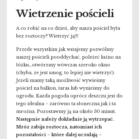
Wietrzenie pościeli
A co robić na co dzień, aby nasza pościel była
bez roztoczy? Wietrzyć ją!!!
Przede wszystkim jak wstajemy pozwólmy
naszej pościeli pooddychać, poleżeć luźno na
łóżku…otwórzmy wówczas szeroko okno
(chyba, że jest smog, to lepiej nie wietrzyć).
Jeżeli mamy taką możliwość wywieśmy
pościel na balkon, taras lub wynieśmy do
ogrodu. Każda pogoda oprócz deszczu jest do
tego idealna – zarówno ta słoneczna jak i ta
mroźna. Pozostawmy ją na około 30 minut.
Następnie należy dokładnie ją wytrzepać.
Mróz zabija roztocza, natomiast ich
pozostałości – które dalej uczulają –