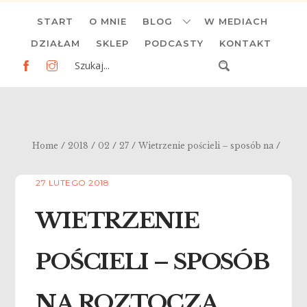
Skip
START
O MNIE
BLOG
W MEDIACH
to
content
DZIAŁAM
SKLEP
PODCASTY
KONTAKT
/
/
/
/
/
Home
2018
02
27
Wietrzenie pościeli – sposób na
27 LUTEGO 2018
WIETRZENIE
POŚCIELI – SPOSÓB
NA ROZTOCZA