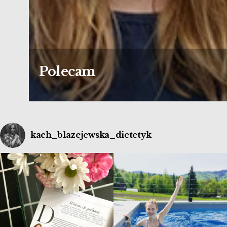
Polecam
kach_blazejewska_dietetyk