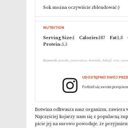
Sok można oczywiście zblendować:)
NUTRITION
Serving Size:
1
Calories:
187
Fat:
1,3
Protein:
5,5
Keywords:
gruszka, pomarańcza, botwinka, koktajl, stres, anemi
UDOSTĘPNIJ SWÓJ PRZE
Podziel się swoim przepisem
Botwina odkwasza nasz organizm, zawiera w 
Najczęściej kojarzy nam się z popularną zu
picie jej na surowo powoduje, że przyjmiemy