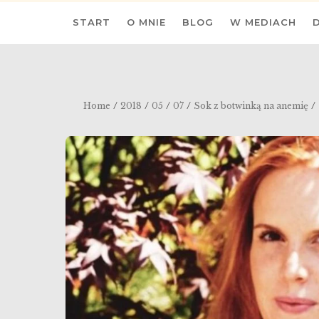
Skip
START
O MNIE
BLOG
W MEDIACH
to
content
/
/
/
/
/
Home
2018
05
07
Sok z botwinką na anemię