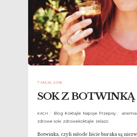
7 MAJA 2018
SOK Z BOTWINKĄ 
Blog
,
Koktajle
,
Napoje
,
Przepisy
anemia
KACH
zdrowe soki
,
zdrowekoktajle
,
żelazo
Botwinka, czyli młode liście buraka są nie