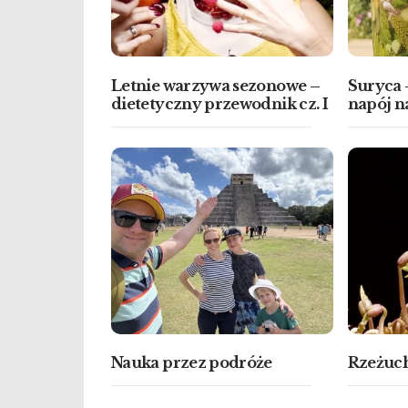
Letnie warzywa sezonowe –
Suryca
dietetyczny przewodnik cz. I
napój na
Nauka przez podróże
Rzeżuch