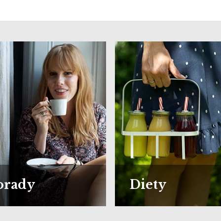
orady
Diety