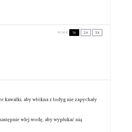
1X
2X
3X
SCALE
ze kawałki, aby włókna z łodyg nie zapychały
następnie wlej wodę, aby wypłukać nią