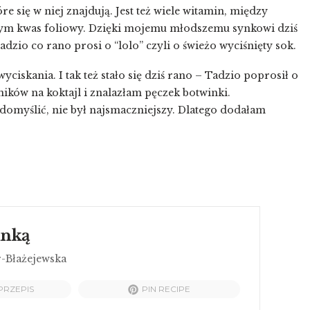
óre się w niej znajdują. Jest też wiele witamin, między
 tym kwas foliowy. Dzięki mojemu młodszemu synkowi dziś
Tadzio co rano prosi o “lolo” czyli o świeżo wyciśnięty sok.
ciskania. I tak też stało się dziś rano – Tadzio poprosił o
ików na koktajl i znalazłam pęczek botwinki.
ę domyślić, nie był najsmaczniejszy. Dlatego dodałam
inką
r-Błażejewska
PRZEPIS
PIN RECIPE