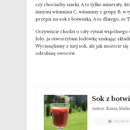
czy chociażby siarki. A to tylko minerały, kt
innymi witamina C, witaminy z grupy B, w
przepis na sok z botwinką. A to dlatego, że 
Oczywiście chodzi o cały rytuał wspólnego wy
lolo, ja otworzyłam lodówkę szukając składn
Wycisnęliśmy z niej sok, ale jak możecie si
odrobinę owoców.
Sok z botw
Autor:
Kasia Stuh
DRUKUJ 