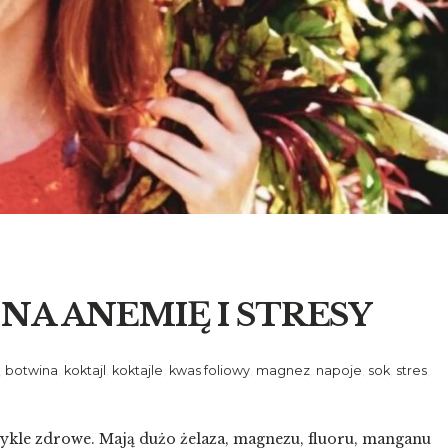
NA ANEMIĘ I STRESY
,
botwina
,
koktajl
,
koktajle
,
kwas foliowy
,
magnez
,
napoje
,
sok
,
stres
,
zwykle zdrowe. Mają dużo żelaza, magnezu, fluoru, manganu