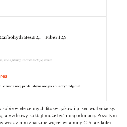
Carbohydrates:
32,1
Fiber:
12,2
a, kwas foliowy, zdrowe koktajle, żelazo
PIS!
, oznacz mój profil, abym mogła zobaczyć zdjęcie!
sobie wiele cennych fitozwiązków i przeciwutleniaczy.
pą, ale zdrowy koktajl może być miłą odmianą. Poza tym
 wraz z nim znacznie więcej witaminy C. A ta z kolei