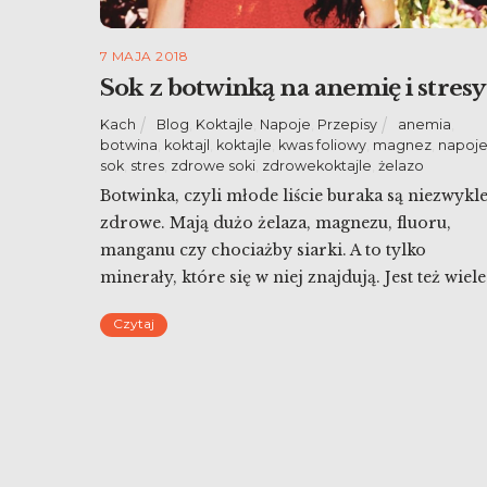
7 MAJA 2018
Sok z botwinką na anemię i stresy
Kach
Blog
,
Koktajle
,
Napoje
,
Przepisy
anemia
,
botwina
,
koktajl
,
koktajle
,
kwas foliowy
,
magnez
,
napoj
sok
,
stres
,
zdrowe soki
,
zdrowekoktajle
,
żelazo
Botwinka, czyli młode liście buraka są niezwykl
zdrowe. Mają dużo żelaza, magnezu, fluoru,
manganu czy chociażby siarki. A to tylko
minerały, które się w niej znajdują. Jest też wiele
witamin, między innymi witamina C, witaminy 
Czytaj
grupy B, w tym kwas foliowy. Dzięki mojemu
młodszemu synkowi dziś przepis na sok z
botwinką. A to dlatego, […]