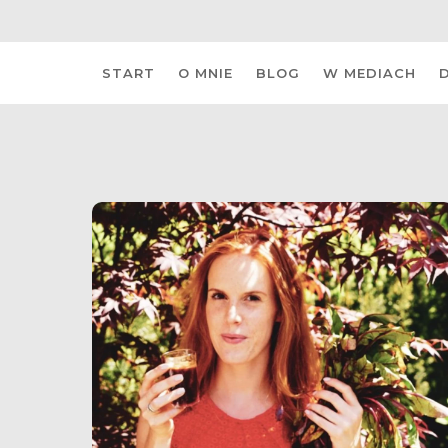
Skip
START
O MNIE
BLOG
W MEDIACH
to
content