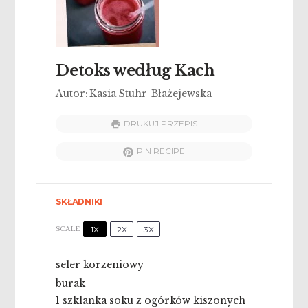
Detoks według Kach
Autor:
Kasia Stuhr-Błażejewska
DRUKUJ PRZEPIS
PIN RECIPE
SKŁADNIKI
1X
2X
3X
SCALE
seler korzeniowy
burak
1
szklanka soku z ogórków kiszonych