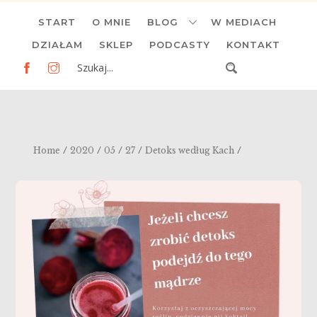
Skip
START
O MNIE
BLOG
W MEDIACH
to
content
DZIAŁAM
SKLEP
PODCASTY
KONTAKT
/
/
/
/
/
Home
2020
05
27
Detoks według Kach