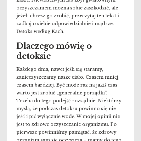
kasze. Niewłaściwym lub zbyt gwałtownym
oczyszczaniem można sobie zaszkodzić, ale
jeżeli chcesz go zrobić, przeczytaj ten tekst i
zadbaj o siebie odpowiedzialnie i mądrze.
Detoks według Kach.
Dlaczego mówię o
detoksie
Każdego dnia, nawet jeśli się staramy,
zanieczyszczamy nasze ciało. Czasem mniej,
czasem bardziej. Być może raz na jakiś czas
warto jest zrobić „generalne porządki”.
Trzeba do tego podejść rozsądnie. Niektórzy
myślą, że podczas detoksu powinno się nie
jeść i pić wyłącznie wodę. W mojej opinii nie
jest to zdrowe oczyszczanie organizmu. Po
pierwsze powinniśmy pamiętać, że zdrowy
organizm sam się oczyszcza – mamy do tego