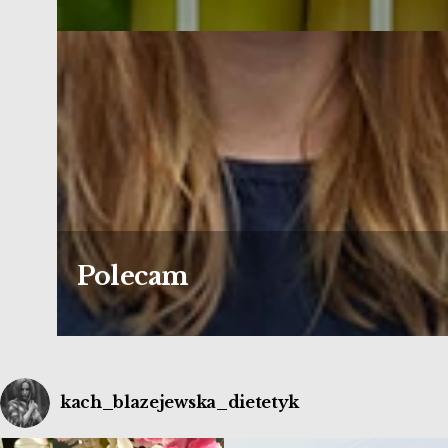
Polecam
kach_blazejewska_dietetyk