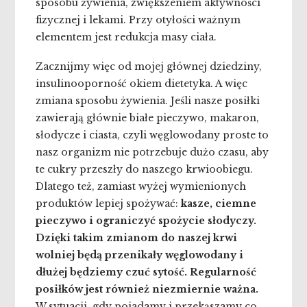
sposobu żywienia, zwiększeniem aktywności
fizycznej i lekami. Przy otyłości ważnym
elementem jest redukcja masy ciała.
Zacznijmy więc od mojej głównej dziedziny,
insulinooporność okiem dietetyka. A więc
zmiana sposobu żywienia. Jeśli nasze posiłki
zawierają głównie białe pieczywo, makaron,
słodycze i ciasta, czyli węglowodany proste to
nasz organizm nie potrzebuje dużo czasu, aby
te cukry przeszły do naszego krwioobiegu.
Dlatego też, zamiast wyżej wymienionych
produktów lepiej spożywać:
kasze, ciemne
pieczywo i ograniczyć spożycie słodyczy.
Dzięki takim zmianom do naszej krwi
wolniej będą przenikały węglowodany i
dłużej będziemy czuć sytość. Regularność
posiłków jest również niezmiernie ważna.
W sytuacji, gdy pojadamy i przekąszamy co