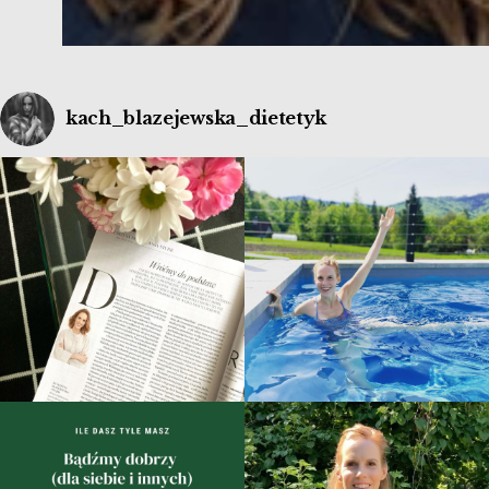
kach_blazejewska_dietetyk