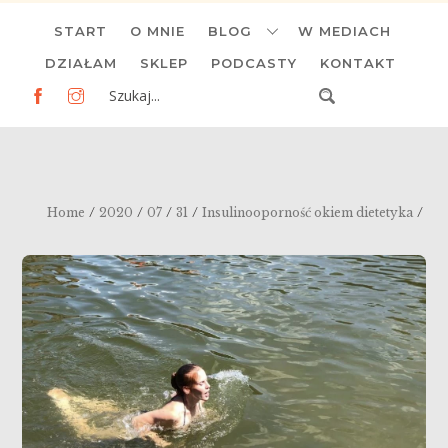
Skip
START
O MNIE
BLOG
W MEDIACH
to
content
DZIAŁAM
SKLEP
PODCASTY
KONTAKT
/
/
/
/
/
Home
2020
07
31
Insulinooporność okiem dietetyka