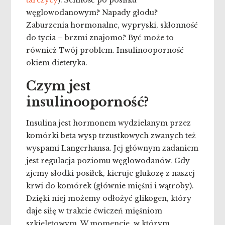
tarczycy
). Senność po posiłku
węglowodanowym? Napady głodu?
Zaburzenia hormonalne, wypryski, skłonność
do tycia – brzmi znajomo? Być może to
również Twój problem. Insulinooporność
okiem dietetyka.
Czym jest
insulinooporność?
Insulina jest hormonem wydzielanym przez
komórki beta wysp trzustkowych zwanych też
wyspami Langerhansa. Jej głównym zadaniem
jest regulacja poziomu węglowodanów. Gdy
zjemy słodki posiłek, kieruje glukozę z naszej
krwi do komórek (głównie mięśni i wątroby).
Dzięki niej możemy odłożyć glikogen, który
daje siłę w trakcie ćwiczeń mięśniom
szkieletowym. W momencie, w którym