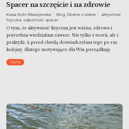
Spacer na szczęście i na zdrowie
Kasia Stuhr-Błażejewska
Blog
,
Dbanie o siebie
aktywność
fizyczna
,
odporność
,
spacer
O tym, że aktywność fizyczna jest ważna, zdrowa i
potrzebna wiedziałam zawsze. Nie tylko z teorii, ale i
praktyki. A przed chwilą doświadczyłam tego po raz
kolejny, dlatego motywująco dla Was porządkuję
wiadomości! Spacer na szczęście i na zdrowie dla
Czytaj
każdego! Szczególnie, gdy się nie chce ruszyć – he he
he.