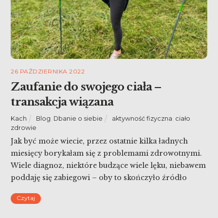
26 PAŹDZIERNIKA 2022
Zaufanie do swojego ciała –
transakcja wiązana
Kach
Blog
,
Dbanie o siebie
aktywność fizyczna
,
ciało
,
zdrowie
Jak być może wiecie, przez ostatnie kilka ładnych
miesięcy borykałam się z problemami zdrowotnymi.
Wiele diagnoz, niektóre budzące wiele lęku, niebawem
poddaję się zabiegowi – oby to skończyło źródło
problemów. Z całą pewnością wiele miało podłoże
Czytaj
nerwowe, albo choroba podsycana niepokojem
nasilała swoje objawy. Wiele się nauczyłam, zyskałam