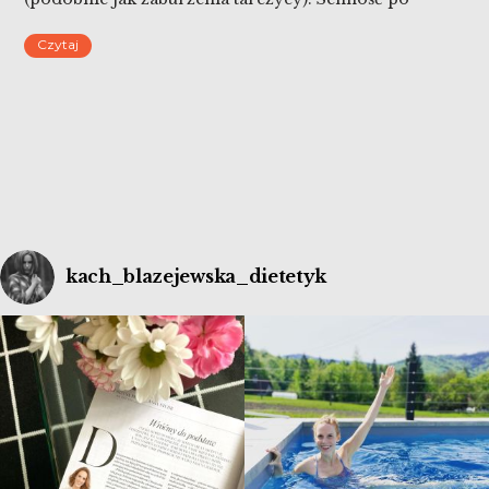
posiłku węglowodanowym? Napady głodu?
Czytaj
Zaburzenia hormonalne, wypryski, skłonność do
tycia – brzmi znajomo? Być może to również Twój
problem. Insulinooporność okiem dietetyka.
kach_blazejewska_dietetyk