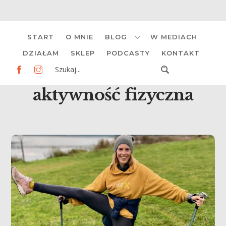
Skip
START
O MNIE
BLOG
W MEDIACH
to
content
DZIAŁAM
SKLEP
PODCASTY
KONTAKT
aktywność fizyczna