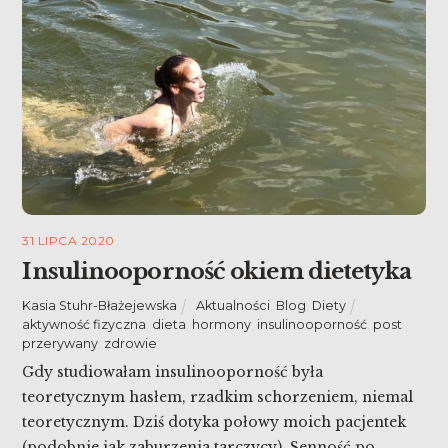
31 LIPCA 2020
Insulinooporność okiem dietetyka
Kasia Stuhr-Błażejewska
Aktualności
,
Blog
,
Diety
aktywność fizyczna
,
dieta
,
hormony
,
insulinooporność
,
post
przerywany
,
zdrowie
Gdy studiowałam insulinooporność była
teoretycznym hasłem, rzadkim schorzeniem, niemal
teoretycznym. Dziś dotyka połowy moich pacjentek
(podobnie jak zaburzenia tarczycy). Senność po