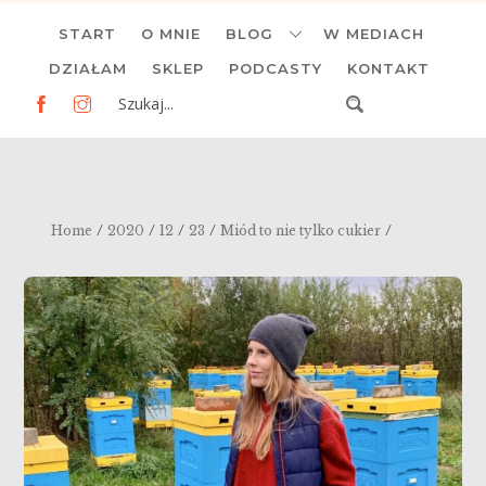
Skip
START
O MNIE
BLOG
W MEDIACH
to
content
DZIAŁAM
SKLEP
PODCASTY
KONTAKT
/
/
/
/
/
Home
2020
12
23
Miód to nie tylko cukier