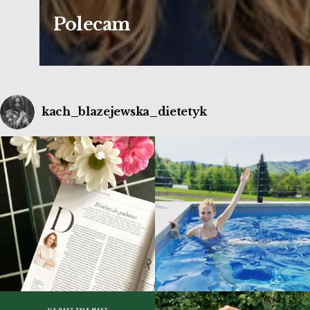
Polecam
kach_blazejewska_dietetyk