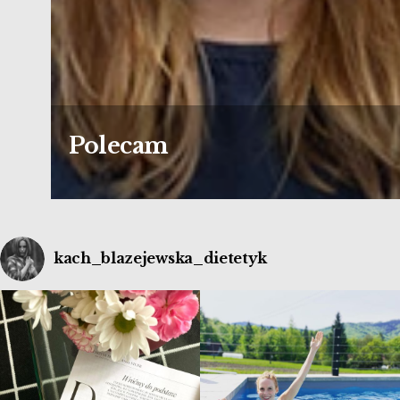
Polecam
kach_blazejewska_dietetyk