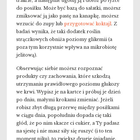
trakcie, a następnie ugotuj ją i dołóż po łyżce
do posiłku. Może być bazą do sałatki, możesz
zmiksować ją jako pastę na kanapkę, możesz
wrzucić do zupy lub
przygotować koktajl
. Z
badań wynika, że taki dodatek roślin
strączkowych obniża poziomy glikemii (a
poza tym korzystnie wpływa na mikrobiotę
jelitową).
Obserwując siebie możesz rozpoznać
produkty czy zachowania, które szkodzą
utrzymaniu prawidłowego poziomu glukozy
we krwi. Wypisz je na kartce i próbuj je dzień
po dniu, małymi krokami zmieniać. Jeżeli
robisz zbyt długą przerwę między posiłkami
w ciągu dnia, popołudniu dopada cię taki
głód, że po nim skacze ci cukier, a Ty padasz
na sjestę i nie masz siły się ruszyć (i to ten
moment piku), to zwiększ drugie śniadanie.