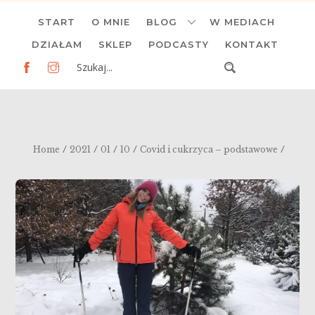
Skip
START
O MNIE
BLOG
W MEDIACH
to
content
DZIAŁAM
SKLEP
PODCASTY
KONTAKT
/
/
/
/
/
Home
2021
01
10
Covid i cukrzyca – podstawowe