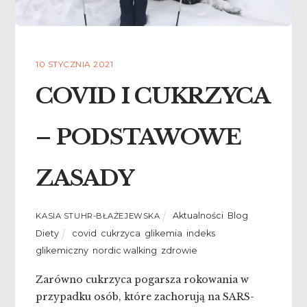
10 STYCZNIA 2021
COVID I CUKRZYCA
– PODSTAWOWE
ZASADY
Aktualności
,
Blog
,
KASIA STUHR-BŁAŻEJEWSKA
Diety
covid
,
cukrzyca
,
glikemia
,
indeks
glikemiczny
,
nordic walking
,
zdrowie
Zarówno cukrzyca pogarsza rokowania w
przypadku osób, które zachorują na SARS-