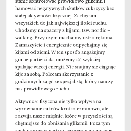
stanie kontrolować prawidłowo glikemii i
hamować negatywnych skutków cukrzycy bez
stałej aktywności fizycznej. Zachęcam
wszystkich do jak największej ilości ruchu.
Chodźmy na spacery z kijami, tzw. nordic –
walking. Przy czym machajmy ostro rękoma.
Zamaszyście i energicznie odpychajmy się
kijami od ziemi. W ten sposób angażujmy
górne partie ciała, możemy iść szybciej
spalając więcej energii. Nie snujmy się ciągnąc
kije za sobą. Polecam skorzystanie z
godzinnych zajęć ze specjalistą, który nauczy
nas prawidłowego ruchu.
Aktywność fizyczna nie tylko wpływa na
wyrównanie cukrów krótkoterminowo, ale
rozwija nasze mięśnie, które w przyszłości są
chętniejsze do obniżania glikemii. Poza tym
ruch poprawia nastrój, wspiera nasz mózg w